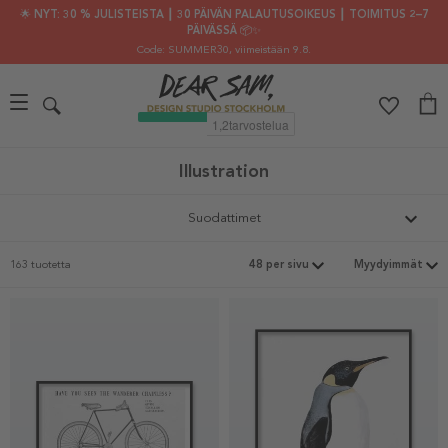
🌟 NYT: 30 % JULISTEISTA ┃ 30 PÄIVÄN PALAUTUSOIKEUS ┃ TOIMITUS 2–7
PÄIVÄSSÄ 📦✨
Code: SUMMER30
, viimeistään 9.8.
Illustration
Suodattimet
163 tuotetta