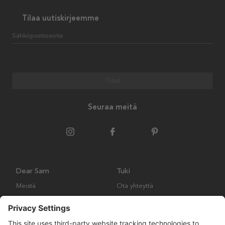
Tilaa uutiskirjeemme
Sähköpostiosoite
Tilaa
Seuraa meitä
Dear Sam
Tuki
Meistä
Ota yhteyttä
Ympäristökäytäntö
Kysymyksiä ja vastauksia
Yleiset ehdot