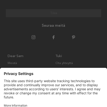
Tilaa
Seuraa meitä
Dear Sam
Tuki
Meistä
Ota yhteyttä
Ympäristökäytäntö
Kysymyksiä ja vastauksia
Yleiset ehdot
Palautukset ja vaatimukset