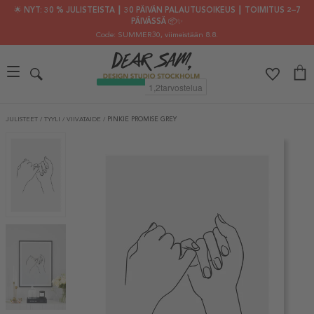
🌟 NYT: 30 % JULISTEISTA ┃ 30 PÄIVÄN PALAUTUSOIKEUS ┃ TOIMITUS 2–7
PÄIVÄSSÄ 📦✨
Code: SUMMER30
, viimeistään 8.8.
JULISTEET
/
TYYLI
/
VIIVATAIDE
/
PINKIE PROMISE GREY