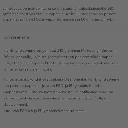
Julisteessa on mattapinta, ja se on painettu korkealaatuiselle 240
gramman arkistolaatuiselle paperille. Kaikki julisteemme on painettu
paperille, jolla on FSC:n ympäristömerkintä ja EU-ympäristömerkki.
Julisteemme
Kaikki julisteemme on painettu 240 gramman Multidesign Smooth
White -paperille, joka on korkealaatuinen päällystämätön paperi
Clairefontainen paperitehtaalta Ranskasta. Paperi on arkistolaatuista,
eli se ei kellastu ajan myötä.
Ympäristönäkökohdat ovat tärkeitä Dear Samille. Kaikki julisteemme
on painettu paperille, jolla on FSC- ja EU-ympäristömerkit
ympäristövastuullisesta metsätaloudesta. Painotilamme ovat 100-
prosenttisesti ilmastoneutraaleja, ja julisteiden tuotannolla on
Joutsenmerkki.
Lue lisää FSC:stä ja EU-ympäristömerkistä täältä.