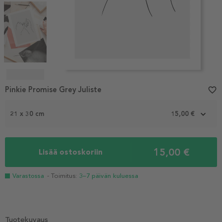
Item
1
Pinkie Promise Grey Juliste
favorite_border
of
4
21 x 30 cm
15,00 €
15,00 €
Lisää ostoskoriin
Varastossa
- Toimitus:
3–7 päivän kuluessa
Tuotekuvaus