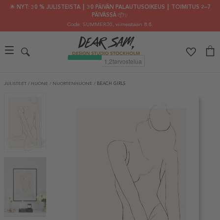
🌟 NYT: 30 % JULISTEISTA ┃ 30 PÄIVÄN PALAUTUSOIKEUS ┃ TOIMITUS 2–7
PÄIVÄSSÄ 📦✨
Code: SUMMER30
, viimeistään 8.8.
JULISTEET
/
HUONE
/
NUORTENHUONE
/
BEACH GIRLS