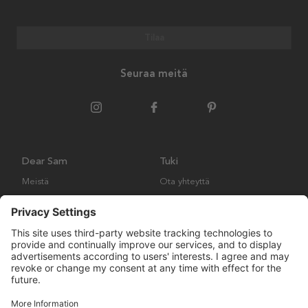
Tilaa
Seuraa meitä
Dear Sam
Tuki
Meistä
Ota yhteyttä
Ympäristökäytäntö
Kysymyksiä ja vastauksia
Yleiset ehdot
Palautukset ja vaatimukset