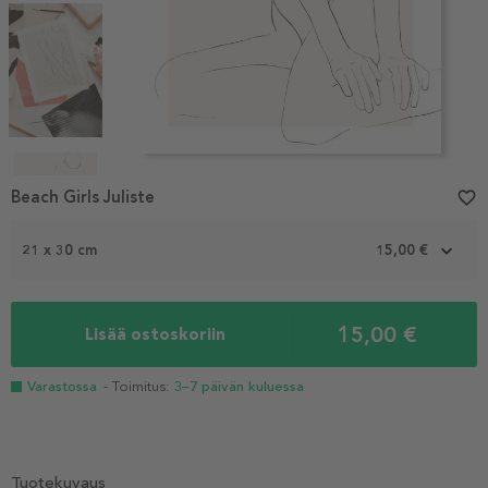
Item
1
Beach Girls Juliste
favorite_border
of
4
21 x 30 cm
15,00 €
15,00 €
Lisää ostoskoriin
Varastossa
- Toimitus:
3–7 päivän kuluessa
Tuotekuvaus