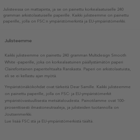
Julisteessa on mattapinta, ja se on painettu korkealaatuiselle 240
gramman arkistolaatuiselle paperille. Kaikki julisteemme on painettu
paperille, jolla on FSC:n ympäristömerkintä ja EU-ympäristömerkki.
Julisteemme
Kaikki julisteemme on painettu 240 gramman Multidesign Smooth
White -paperille, joka on korkealaatuinen päällystämätön paperi
Clairefontainen paperitehtaalta Ranskasta. Paperi on arkistolaatuista,
eli se ei kellastu ajan myötä.
Ympäristönäkökohdat ovat tärkeitä Dear Samille. Kaikki julisteemme
on painettu paperille, jolla on FSC- ja EU-ympäristömerkit
ympäristövastuullisesta metsätaloudesta. Painotilamme ovat 100-
prosenttisesti ilmastoneutraaleja, ja julisteiden tuotannolla on
Joutsenmerkki.
Lue lisää FSC:stä ja EU-ympäristömerkistä täältä.