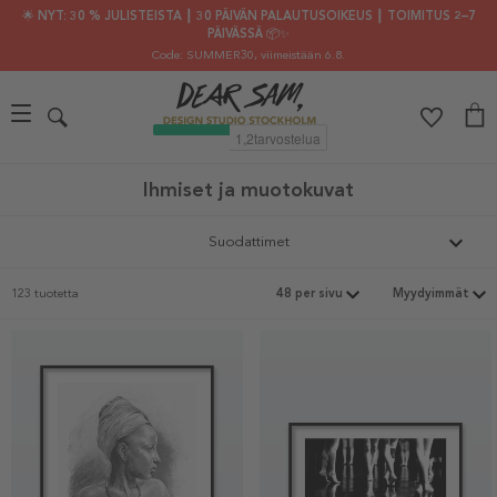
🌟 NYT: 30 % JULISTEISTA ┃ 30 PÄIVÄN PALAUTUSOIKEUS ┃ TOIMITUS 2–7
PÄIVÄSSÄ 📦✨
Code: SUMMER30
, viimeistään 6.8.
Ihmiset ja muotokuvat
Suodattimet
123 tuotetta