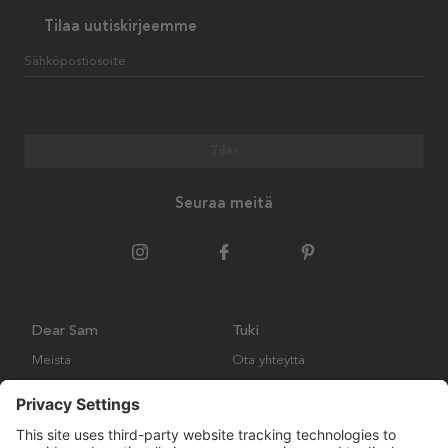
Tilaa uutiskirjeemme
Sähköpostiosoite
Tilaa
Seuraa meitä
Dear Sam
Tuki
Meistä
Ota yhteyttä
Ympäristökäytäntö
Kysymyksiä ja vastauksia
Yleiset ehdot
Palautukset ja vaatimukset