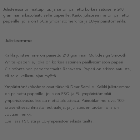
Julisteessa on mattapinta, ja se on painettu korkealaatuiselle 240
gramman arkistolaatuiselle paperille. Kaikki julisteemme on painettu
paperille, jolla on FSC:n ympäristömerkintä ja EU-ympäristömerkki.
Julisteemme
Kaikki julisteemme on painettu 240 gramman Multidesign Smooth
White -paperille, joka on korkealaatuinen päällystämätön paperi
Clairefontainen paperitehtaalta Ranskasta. Paperi on arkistolaatuista,
eli se ei kellastu ajan myötä.
Ympäristönäkökohdat ovat tärkeitä Dear Samille. Kaikki julisteemme
on painettu paperille, jolla on FSC- ja EU-ympäristömerkit
ympäristövastuullisesta metsätaloudesta. Painotilamme ovat 100-
prosenttisesti ilmastoneutraaleja, ja julisteiden tuotannolla on
Joutsenmerkki.
Lue lisää FSC:stä ja EU-ympäristömerkistä täältä.