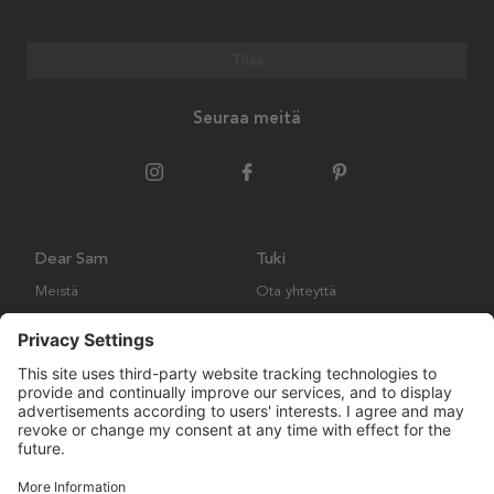
Tilaa
Seuraa meitä
Dear Sam
Tuki
Meistä
Ota yhteyttä
Ympäristökäytäntö
Kysymyksiä ja vastauksia
Yleiset ehdot
Palautukset ja vaatimukset