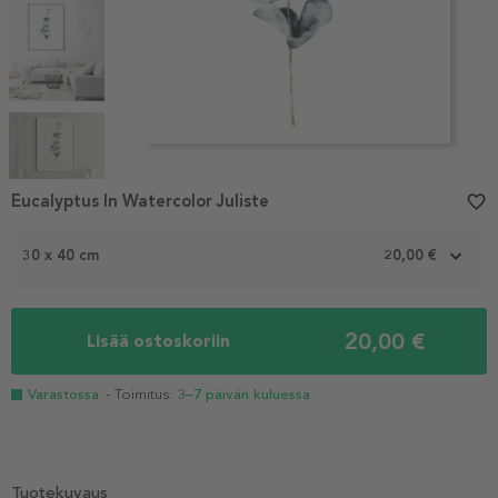
Item
1
Eucalyptus In Watercolor Juliste
favorite_border
of
6
30 x 40 cm
20,00 €
20,00 €
Lisää ostoskoriin
Varastossa
- Toimitus:
3–7 päivän kuluessa
Tuotekuvaus