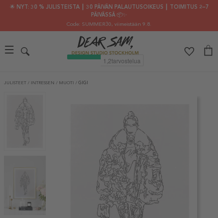
🌟 NYT: 30 % JULISTEISTA ┃ 30 PÄIVÄN PALAUTUSOIKEUS ┃ TOIMITUS 2–7
PÄIVÄSSÄ 📦✨
Code: SUMMER30
, viimeistään 9.8.
JULISTEET
/
INTRESSEN
/
MUOTI
/
GIGI