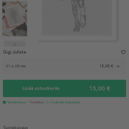
Item
1
Gigi Juliste
favorite_border
of
4
21 x 30 cm
15,00 €
15,00 €
Lisää ostoskoriin
Varastossa
- Toimitus:
3–7 päivän kuluessa
Tuotekuvaus