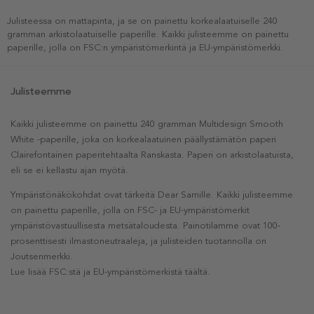
Julisteessa on mattapinta, ja se on painettu korkealaatuiselle 240
gramman arkistolaatuiselle paperille. Kaikki julisteemme on painettu
paperille, jolla on FSC:n ympäristömerkintä ja EU-ympäristömerkki.
Julisteemme
Kaikki julisteemme on painettu 240 gramman Multidesign Smooth
White -paperille, joka on korkealaatuinen päällystämätön paperi
Clairefontainen paperitehtaalta Ranskasta. Paperi on arkistolaatuista,
eli se ei kellastu ajan myötä.
Ympäristönäkökohdat ovat tärkeitä Dear Samille. Kaikki julisteemme
on painettu paperille, jolla on FSC- ja EU-ympäristömerkit
ympäristövastuullisesta metsätaloudesta. Painotilamme ovat 100-
prosenttisesti ilmastoneutraaleja, ja julisteiden tuotannolla on
Joutsenmerkki.
Lue lisää FSC:stä ja EU-ympäristömerkistä täältä.