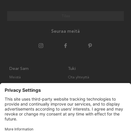
Tilaa
Seuraa meitä
Dear Sam
Tuki
Meistä
Ota yhteyttä
Ympäristökäytäntö
Kysymyksiä ja vastauksia
Yleiset ehdot
Palautukset ja vaatimukset