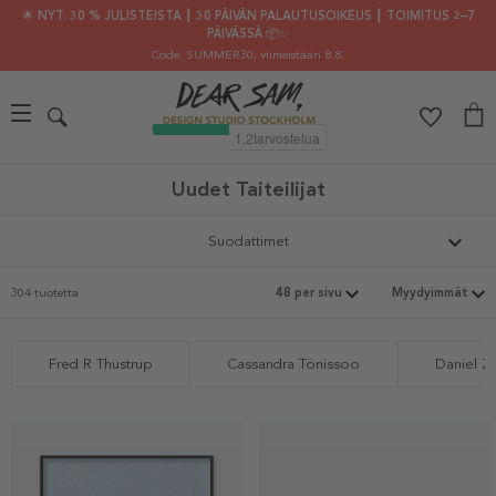
🌟 NYT: 30 % JULISTEISTA ┃ 30 PÄIVÄN PALAUTUSOIKEUS ┃ TOIMITUS 2–7
PÄIVÄSSÄ 📦✨
Code: SUMMER30
, viimeistään 8.8.
Uudet Taiteilijat
Suodattimet
304 tuotetta
Fred R Thustrup
Cassandra Tönissoo
Daniel Z