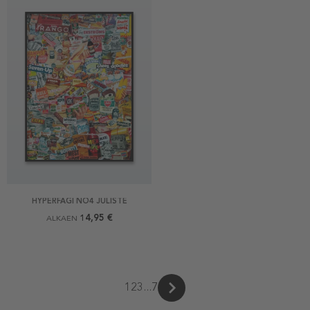
HYPERFAGI NO4 JULISTE
14,95 €
ALKAEN
1
2
3
...
7