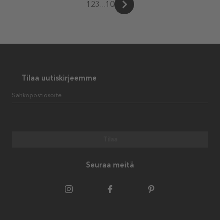
1
2
3
...
10
Tilaa uutiskirjeemme
Sähköpostiosoite
Tilaa
Seuraa meitä