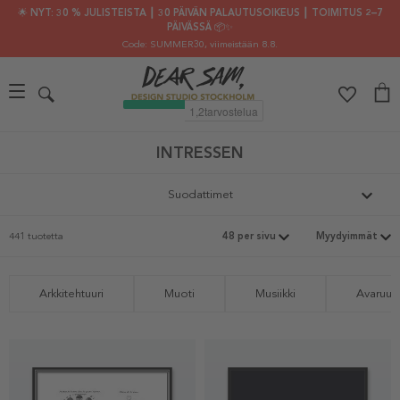
🌟 NYT: 30 % JULISTEISTA ┃ 30 PÄIVÄN PALAUTUSOIKEUS ┃ TOIMITUS 2–7
PÄIVÄSSÄ 📦✨
Code: SUMMER30
, viimeistään 8.8.
INTRESSEN
Suodattimet
441 tuotetta
Arkkitehtuuri
Muoti
Musiikki
Avaruus