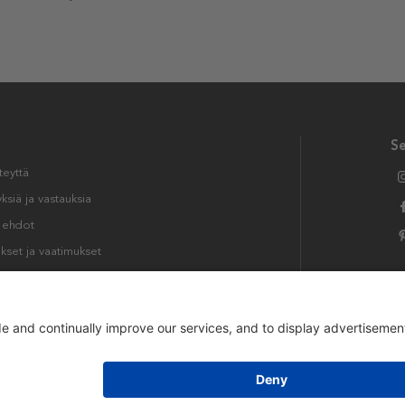
S
teyttä
siä ja vastauksia
t ehdot
kset ja vaatimukset