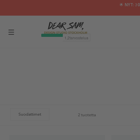
🌟 NYT: 
Suodattimet
2 tuotetta