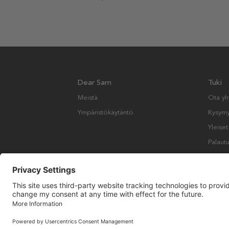
Dear Sam
Tuki
Meistä
Ota yh
Ympäristökäytäntö
Kysymyk
Yleise
Palautu
Copyright © Many Brands AB 2023. Kaikki oikeudet pidätetään.