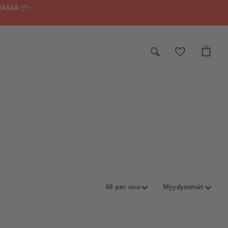
VÄSSÄ 📦✨