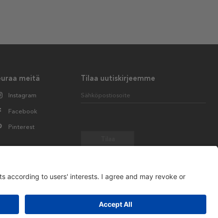
euraa meitä
Tilaa uutiskirjeemme
Instagram
Sähköpostiosoite
Facebook
Pinterest
Tilaa