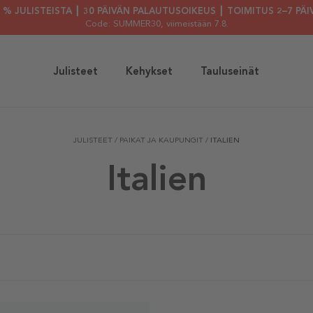
30 % JULISTEISTA ┃ 30 PÄIVÄN PALAUTUSOIKEUS ┃ TOIMITUS 2–7 PÄI
Code: SUMMER30
, viimeistään 7.8.
Julisteet
Kehykset
Tauluseinät
JULISTEET
/
PAIKAT JA KAUPUNGIT
/
ITALIEN
Italien