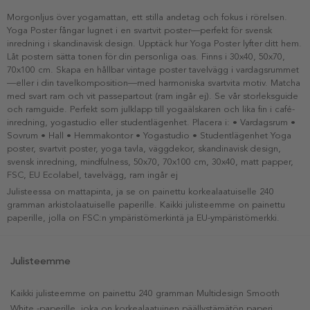
Morgonljus över yogamattan, ett stilla andetag och fokus i rörelsen.
Yoga Poster fångar lugnet i en svartvit poster—perfekt för svensk
inredning i skandinavisk design. Upptäck hur Yoga Poster lyfter ditt hem.
Låt postern sätta tonen för din personliga oas. Finns i 30x40, 50x70,
70x100 cm. Skapa en hållbar vintage poster tavelvägg i vardagsrummet
—eller i din tavelkomposition—med harmoniska svartvita motiv. Matcha
med svart ram och vit passepartout (ram ingår ej). Se vår storleksguide
och ramguide. Perfekt som julklapp till yogaälskaren och lika fin i café-
inredning, yogastudio eller studentlägenhet. Placera i: • Vardagsrum •
Sovrum • Hall • Hemmakontor • Yogastudio • Studentlägenhet Yoga
poster, svartvit poster, yoga tavla, väggdekor, skandinavisk design,
svensk inredning, mindfulness, 50x70, 70x100 cm, 30x40, matt papper,
FSC, EU Ecolabel, tavelvägg, ram ingår ej
Julisteessa on mattapinta, ja se on painettu korkealaatuiselle 240
gramman arkistolaatuiselle paperille. Kaikki julisteemme on painettu
paperille, jolla on FSC:n ympäristömerkintä ja EU-ympäristömerkki.
Julisteemme
Kaikki julisteemme on painettu 240 gramman Multidesign Smooth
White -paperille, joka on korkealaatuinen päällystämätön paperi