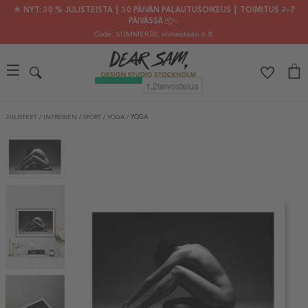
🌟 NYT: 30 % JULISTEISTA ┃ 30 PÄIVÄN PALAUTUSOIKEUS ┃ TOIMITUS 2–7
PÄIVÄSSÄ 📦✨
Code: SUMMER30
, viimeistään 6.8.
JULISTEET
/
INTRESSEN
/
SPORT
/
YOGA
/
YOGA