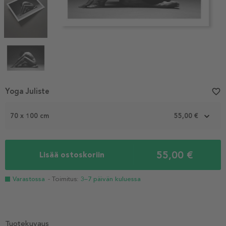
Item
Yoga Juliste
favorite_border
1
of
70 x 100 cm
55,00 €
4
55,00 €
Lisää ostoskoriin
Varastossa
- Toimitus:
3–7 päivän kuluessa
Tuotekuvaus