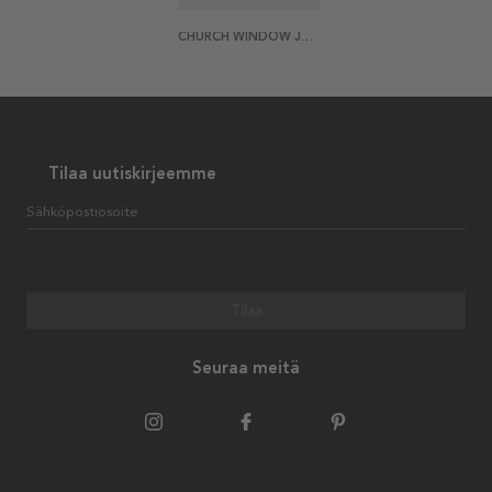
CHURCH WINDOW JULISTE
Tilaa uutiskirjeemme
Sähköpostiosoite
Tilaa
Seuraa meitä