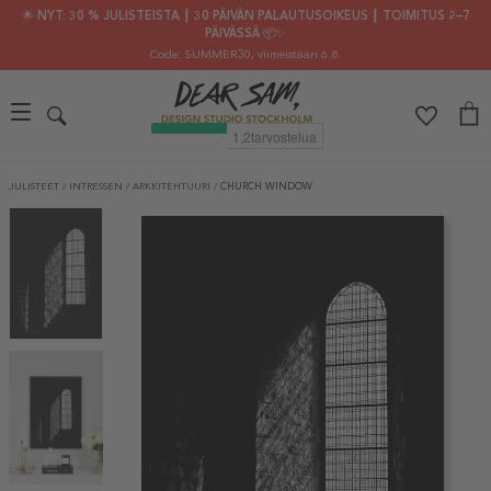
🌟 NYT: 30 % JULISTEISTA ┃ 30 PÄIVÄN PALAUTUSOIKEUS ┃ TOIMITUS 2–7
PÄIVÄSSÄ 📦✨
Code: SUMMER30
, viimeistään 6.8.
JULISTEET
/
INTRESSEN
/
ARKKITEHTUURI
/
CHURCH WINDOW