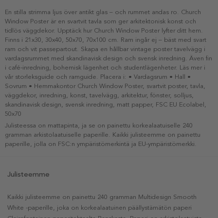
En stilla strimma ljus över antikt glas – och rummet andas ro. Church
Window Poster är en svartvit tavla som ger arkitektonisk konst och
tidlös väggdekor. Upptäck hur Church Window Poster lyfter ditt hem.
Finns i 21x30, 30x40, 50x70, 70x100 cm. Ram ingår ej – bäst med svart
ram och vit passepartout. Skapa en hållbar vintage poster tavelvägg i
vardagsrummet med skandinavisk design och svensk inredning. Även fin
i café-inredning, bohemisk lägenhet och studentlägenheter. Läs mer i
vår storleksguide och ramguide. Placera i: • Vardagsrum • Hall •
Sovrum • Hemmakontor Church Window Poster, svartvit poster, tavla,
väggdekor, inredning, konst, tavelvägg, arkitektur, fönster, solljus,
skandinavisk design, svensk inredning, matt papper, FSC EU Ecolabel,
50x70
Julisteessa on mattapinta, ja se on painettu korkealaatuiselle 240
gramman arkistolaatuiselle paperille. Kaikki julisteemme on painettu
paperille, jolla on FSC:n ympäristömerkintä ja EU-ympäristömerkki.
Julisteemme
Kaikki julisteemme on painettu 240 gramman Multidesign Smooth
White -paperille, joka on korkealaatuinen päällystämätön paperi