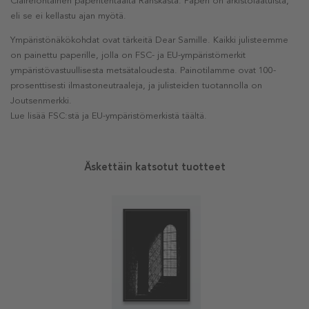
Clairefontainen paperitehtaalta Ranskasta. Paperi on arkistolaatuista,
eli se ei kellastu ajan myötä.
Ympäristönäkökohdat ovat tärkeitä Dear Samille. Kaikki julisteemme
on painettu paperille, jolla on FSC- ja EU-ympäristömerkit
ympäristövastuullisesta metsätaloudesta. Painotilamme ovat 100-
prosenttisesti ilmastoneutraaleja, ja julisteiden tuotannolla on
Joutsenmerkki.
Lue lisää FSC:stä ja EU-ympäristömerkistä täältä.
Äskettäin katsotut tuotteet