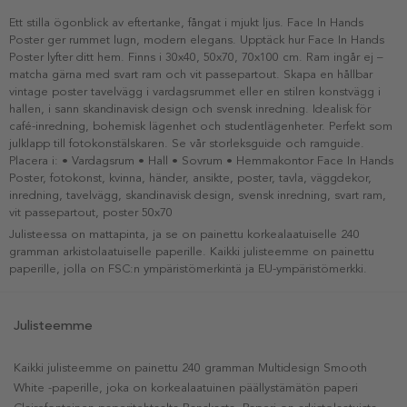
Ett stilla ögonblick av eftertanke, fångat i mjukt ljus. Face In Hands
Poster ger rummet lugn, modern elegans. Upptäck hur Face In Hands
Poster lyfter ditt hem. Finns i 30x40, 50x70, 70x100 cm. Ram ingår ej –
matcha gärna med svart ram och vit passepartout. Skapa en hållbar
vintage poster tavelvägg i vardagsrummet eller en stilren konstvägg i
hallen, i sann skandinavisk design och svensk inredning. Idealisk för
café-inredning, bohemisk lägenhet och studentlägenheter. Perfekt som
julklapp till fotokonstälskaren. Se vår storleksguide och ramguide.
Placera i: • Vardagsrum • Hall • Sovrum • Hemmakontor Face In Hands
Poster, fotokonst, kvinna, händer, ansikte, poster, tavla, väggdekor,
inredning, tavelvägg, skandinavisk design, svensk inredning, svart ram,
vit passepartout, poster 50x70
Julisteessa on mattapinta, ja se on painettu korkealaatuiselle 240
gramman arkistolaatuiselle paperille. Kaikki julisteemme on painettu
paperille, jolla on FSC:n ympäristömerkintä ja EU-ympäristömerkki.
Julisteemme
Kaikki julisteemme on painettu 240 gramman Multidesign Smooth
White -paperille, joka on korkealaatuinen päällystämätön paperi