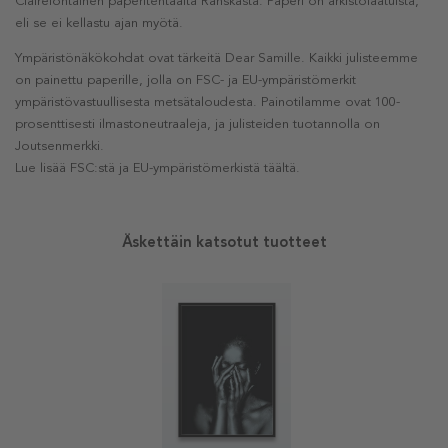
Clairefontainen paperitehtaalta Ranskasta. Paperi on arkistolaatuista,
eli se ei kellastu ajan myötä.
Ympäristönäkökohdat ovat tärkeitä Dear Samille. Kaikki julisteemme
on painettu paperille, jolla on FSC- ja EU-ympäristömerkit
ympäristövastuullisesta metsätaloudesta. Painotilamme ovat 100-
prosenttisesti ilmastoneutraaleja, ja julisteiden tuotannolla on
Joutsenmerkki.
Lue lisää FSC:stä ja EU-ympäristömerkistä täältä.
Äskettäin katsotut tuotteet