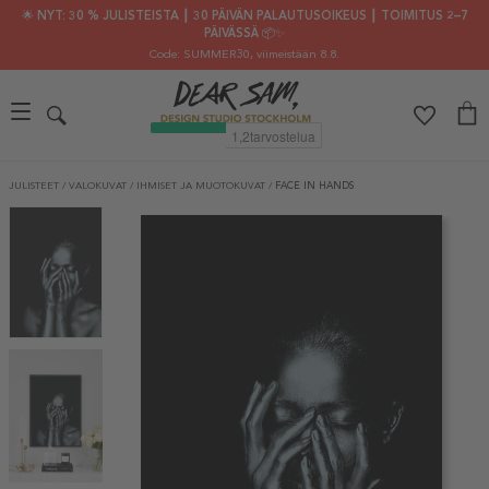
🌟 NYT: 30 % JULISTEISTA ┃ 30 PÄIVÄN PALAUTUSOIKEUS ┃ TOIMITUS 2–7
PÄIVÄSSÄ 📦✨
Code: SUMMER30
, viimeistään 8.8.
JULISTEET
/
VALOKUVAT
/
IHMISET JA MUOTOKUVAT
/
FACE IN HANDS