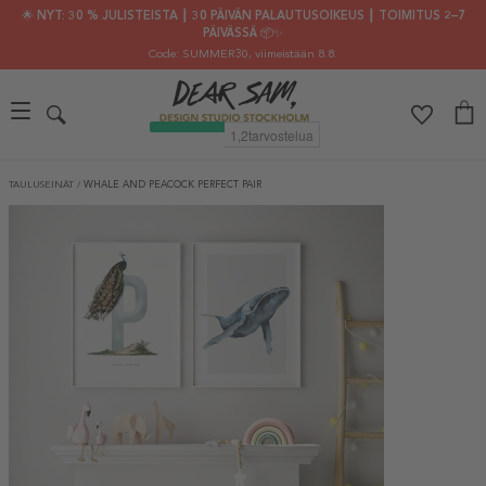
🌟 NYT: 30 % JULISTEISTA ┃ 30 PÄIVÄN PALAUTUSOIKEUS ┃ TOIMITUS 2–7
PÄIVÄSSÄ 📦✨
Code: SUMMER30
, viimeistään 8.8.
TAULUSEINÄT
/
WHALE AND PEACOCK PERFECT PAIR