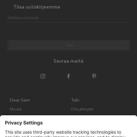
Tilaa uutiskirjeemme
Sähköpostiosoite
Tilaa
Seuraa meitä
Dear Sam
Tuki
Meistä
Ota yhteyttä
Ympäristökäytäntö
Kysymyksiä ja vastauksia
Yleiset ehdot
Palautukset ja vaatimukset