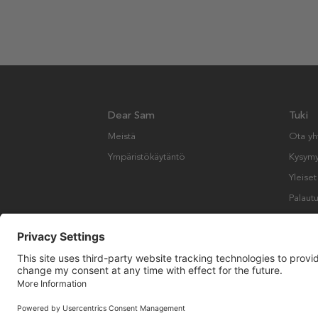
Dear Sam
Tuki
Meistä
Ota yh
Ympäristökäytäntö
Kysymyk
Yleise
Palautu
Copyright © Many Brands AB 2023. Kaikki oikeudet pidätetään.