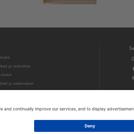
S
teyttä
siä ja vastauksia
t ehdot
kset ja vaatimukset