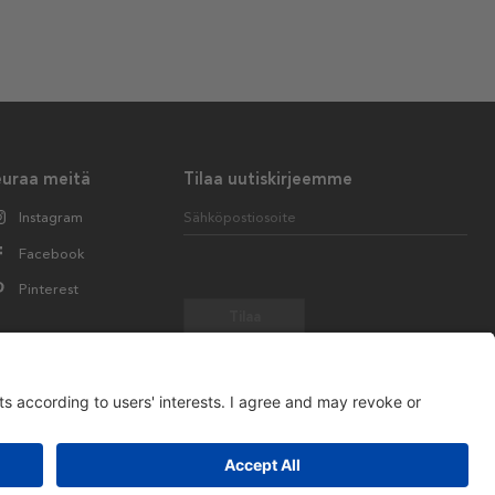
euraa meitä
Tilaa uutiskirjeemme
Instagram
Sähköpostiosoite
Facebook
Pinterest
Tilaa