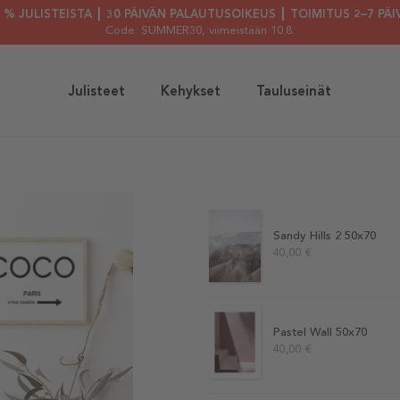
30 % JULISTEISTA ┃ 30 PÄIVÄN PALAUTUSOIKEUS ┃ TOIMITUS 2–7 PÄI
Code: SUMMER30
, viimeistään 10.8.
Julisteet
Kehykset
Tauluseinät
Sandy Hills 2 50x70
40,00 €
Pastel Wall 50x70
40,00 €