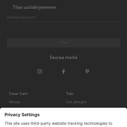
Tilaa uutiskirjeemme
Sähköpostiosoite
Tilaa
Seuraa meitä
Dear Sam
Tuki
Meistä
Ota yhteyttä
Ympäristökäytäntö
Kysymyksiä ja vastauksia
Yleiset ehdot
Palautukset ja vaatimukset