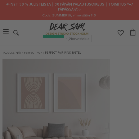
🌟 NYT: 30 % JULISTEISTA ┃ 30 PÄIVÄN PALAUTUSOIKEUS ┃ TOIMITUS 2–7
PÄIVÄSSÄ 📦✨
Code: SUMMER30
, viimeistään 9.8.
TAULUSEINÄT
/
PERFECT PAIR
/
PERFECT PAIR PINK PASTEL