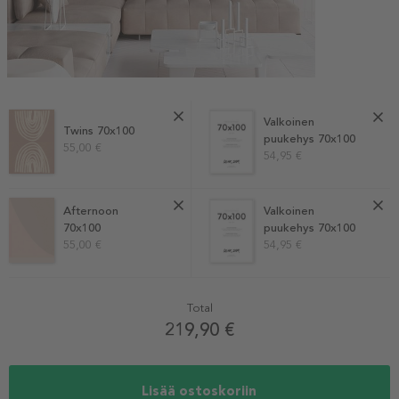
Valkoinen
Twins 70x100
puukehys 70x100
55,00 €
54,95 €
Afternoon
Valkoinen
70x100
puukehys 70x100
55,00 €
54,95 €
Total
219,90 €
Lisää ostoskoriin