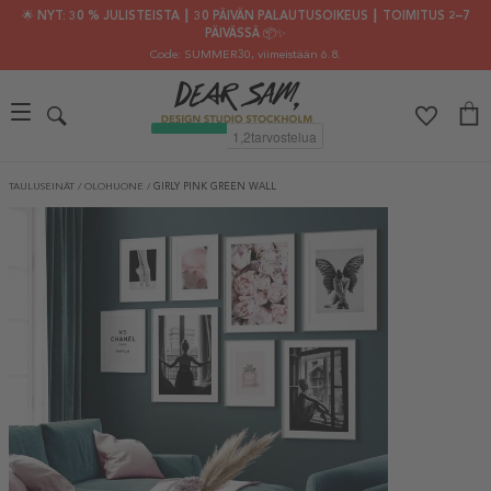
🌟 NYT: 30 % JULISTEISTA ┃ 30 PÄIVÄN PALAUTUSOIKEUS ┃ TOIMITUS 2–7
PÄIVÄSSÄ 📦✨
Code: SUMMER30
, viimeistään 6.8.
TAULUSEINÄT
/
OLOHUONE
/
GIRLY PINK GREEN WALL