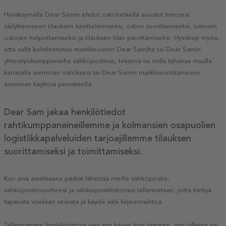
Hyväksymällä Dear Samin ehdot ostohetkellä suostut tietojesi
säilyttämiseen tilauksen käsittelemiseksi, oston suorittamiseksi, tulevien
ostojen helpottamiseksi ja tilauksen tilan päivittämiseksi. Hyväksyt myös,
että sallit kohdennetun markkinoinnin Dear Samilta tai Dear Samin
yhteistyökumppaneilta sähköpostitse, tekstinä tai millä tahansa muulla
kanavalla aiemman ostoksesi tai Dear Samin markkinointikanavien
aiemman käyttösi perusteella.
Dear Sam jakaa henkilötiedot
rahtikumppaneineillemme ja kolmansien osapuolien
logistiikkapalveluiden tarjoajillemme tilauksen
suorittamiseksi ja toimittamiseksi.
Kun sinä asiakkaana päätät lähettää meille sähköpostia,
sähköpostiosoitteesi ja sähköpostihistoriasi tallennetaan, jotta tiettyä
tapausta voidaan seurata ja käydä siitä kirjeenvaihtoa.
Tallennamme henkilötietoja vain niin kauan kuin tarpeen, sen jälkeen ne