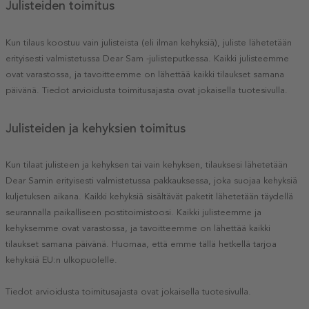
Julisteiden toimitus
Kun tilaus koostuu vain julisteista (eli ilman kehyksiä), juliste lähetetään
erityisesti valmistetussa Dear Sam -julisteputkessa. Kaikki julisteemme
ovat varastossa, ja tavoitteemme on lähettää kaikki tilaukset samana
päivänä. Tiedot arvioidusta toimitusajasta ovat jokaisella tuotesivulla.
Julisteiden ja kehyksien toimitus
Kun tilaat julisteen ja kehyksen tai vain kehyksen, tilauksesi lähetetään
Dear Samin erityisesti valmistetussa pakkauksessa, joka suojaa kehyksiä
kuljetuksen aikana. Kaikki kehyksiä sisältävät paketit lähetetään täydellä
seurannalla paikalliseen postitoimistoosi. Kaikki julisteemme ja
kehyksemme ovat varastossa, ja tavoitteemme on lähettää kaikki
tilaukset samana päivänä. Huomaa, että emme tällä hetkellä tarjoa
kehyksiä EU:n ulkopuolelle.
Tiedot arvioidusta toimitusajasta ovat jokaisella tuotesivulla.