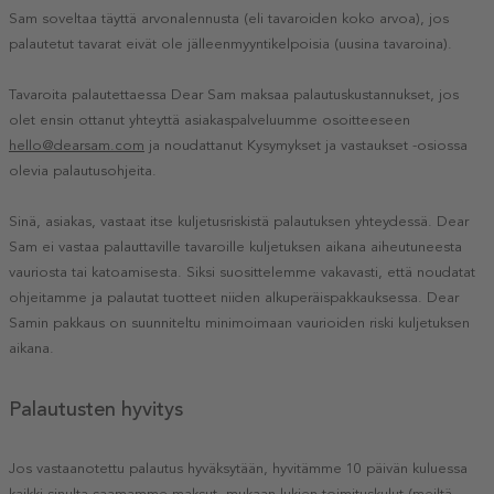
Sam soveltaa täyttä arvonalennusta (eli tavaroiden koko arvoa), jos
palautetut tavarat eivät ole jälleenmyyntikelpoisia (uusina tavaroina).
Tavaroita palautettaessa Dear Sam maksaa palautuskustannukset, jos
olet ensin ottanut yhteyttä asiakaspalveluumme osoitteeseen
hello@dearsam.com
ja noudattanut Kysymykset ja vastaukset -osiossa
olevia palautusohjeita.
Sinä, asiakas, vastaat itse kuljetusriskistä palautuksen yhteydessä. Dear
Sam ei vastaa palauttaville tavaroille kuljetuksen aikana aiheutuneesta
vauriosta tai katoamisesta. Siksi suosittelemme vakavasti, että noudatat
ohjeitamme ja palautat tuotteet niiden alkuperäispakkauksessa. Dear
Samin pakkaus on suunniteltu minimoimaan vaurioiden riski kuljetuksen
aikana.
Palautusten hyvitys
Jos vastaanotettu palautus hyväksytään, hyvitämme 10 päivän kuluessa