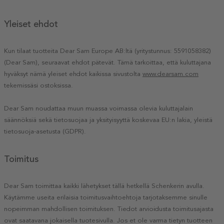
Yleiset ehdot
Kun tilaat tuotteita Dear Sam Europe AB:ltä (yritystunnus: 5591058382)
(Dear Sam), seuraavat ehdot pätevät. Tämä tarkoittaa, että kuluttajana
hyväksyt nämä yleiset ehdot kaikissa sivustolta
www.dearsam.com
tekemissäsi ostoksissa.
Dear Sam noudattaa muun muassa voimassa olevia kuluttajalain
säännöksiä sekä tietosuojaa ja yksityisyyttä koskevaa EU:n lakia, yleistä
tietosuoja-asetusta (GDPR).
Toimitus
Dear Sam toimittaa kaikki lähetykset tällä hetkellä Schenkerin avulla.
Käytämme useita erilaisia toimitusvaihtoehtoja tarjotaksemme sinulle
nopeimman mahdollisen toimituksen. Tiedot arvioidusta toimitusajasta
ovat saatavana jokaisella tuotesivulla. Jos et ole varma tietyn tuotteen