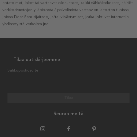
sotatoimet, lakot tai vastaavat olosuhteet, kaikki sähkökatkokset, häiriöt
verkkosivustojen ylläpidosta / palvelimista vastaavien laitosten tiloissa,
joissa Dear Sam sijaitsee, ja/tai viivästymiset, jotka johtuvat internetiin
yhdistetyistä verkoista jne.
Tilaa uutiskirjeemme
Sähköpostiosoite
Tilaa
Seuraa meitä