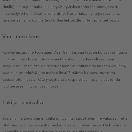
kaikki sinulta saamamme maksut, mukaan lukien toimituskulut (meiltä
sinulle). Laskujen maksuihin liittyvät hyvitykset tehdään ensisijaisesti
määritellylle henkilökohtaiselle tilille. Korttimaksun yhteydessä rahat
palautetaan sille kortille (eli korttiin linkitetylle tilille), jolla teit ostosi.
Vaatimusoikeus
Kun valmistusvirhe todetaan, Dear Sam tarjoaa täyden korvauksen uuden
tuotteen muodossa. On tärkeää tarkistaa tuote huolellisesti sen
saapuessa. Jos tuote on saapuessaan vaurioitunut tai muuten viallinen,
vaatimus on tehtävä (jos mahdollista) 7 päivän kuluessa tuotteen
vastaanottamisesta. Ota yhteyttä asiakaspalveluun, jos haluat tehdä
tuotteeseesi liittyvän vaatimuksen.
Laki ja toimivalta
Jos sinun ja Dear Samin välillä syntyy riita, suosittelemme vakavasti, että
otat ensin suoraan yhteyttä meihin ratkaisun löytämiseksi. Harkitsemme
kohtuullisia pyyntöjä riidan ratkaisemiseksi vaihtoehtoisilla