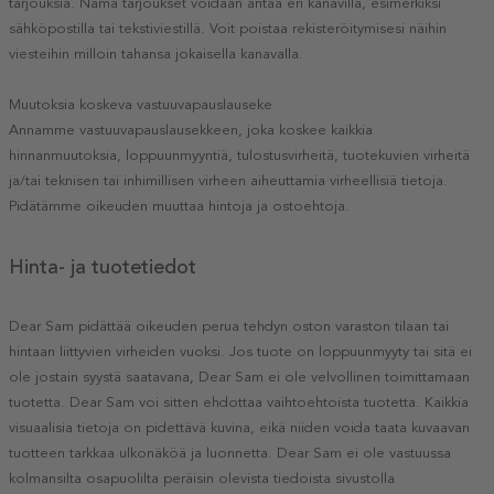
tarjouksia. Nämä tarjoukset voidaan antaa eri kanavilla, esimerkiksi
sähköpostilla tai tekstiviestillä. Voit poistaa rekisteröitymisesi näihin
viesteihin milloin tahansa jokaisella kanavalla.
Muutoksia koskeva vastuuvapauslauseke
Annamme vastuuvapauslausekkeen, joka koskee kaikkia
hinnanmuutoksia, loppuunmyyntiä, tulostusvirheitä, tuotekuvien virheitä
ja/tai teknisen tai inhimillisen virheen aiheuttamia virheellisiä tietoja.
Pidätämme oikeuden muuttaa hintoja ja ostoehtoja.
Hinta- ja tuotetiedot
Dear Sam pidättää oikeuden perua tehdyn oston varaston tilaan tai
hintaan liittyvien virheiden vuoksi. Jos tuote on loppuunmyyty tai sitä ei
ole jostain syystä saatavana, Dear Sam ei ole velvollinen toimittamaan
tuotetta. Dear Sam voi sitten ehdottaa vaihtoehtoista tuotetta. Kaikkia
visuaalisia tietoja on pidettävä kuvina, eikä niiden voida taata kuvaavan
tuotteen tarkkaa ulkonäköä ja luonnetta. Dear Sam ei ole vastuussa
kolmansilta osapuolilta peräisin olevista tiedoista sivustolla