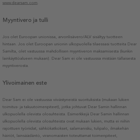
www.dearsam.com
.
Myyntivero ja tulli
Jos olet Euroopan unionissa, arvonlisävero/ALV sisältyy tuotteen
hintaan. Jos olet Euroopan unionin ulkopuolella tilaessasi tuotteita Dear
Samilta, olet vastuussa mahdollisen myyntiveron maksamisesta (kunkin
lainkäyttöalueen mukaan). Dear Sam ei ole vastuussa mistään tällaisesta
myyntiverosta.
Ylivoimainen este
Dear Sam ei ole vastuussa viivästyneistä suorituksista (mukaan lukien
toimitus- ja takuutoimenpiteet), jotka johtuvat Dear Samin hallinnan
ulkopuolella olevista olosuhteista. Esimerkkejä Dear Samin hallinnan
ulkopuolella olevista olosuhteista ovat mukaan lukien, mutta ei niihin
rajoittuen työriidat, sähkökatkokset, salamanisku, tulipalo, ilmakehän
häiriöt, lainsäädäntö, viranomaisten toteuttamat toimenpiteet,