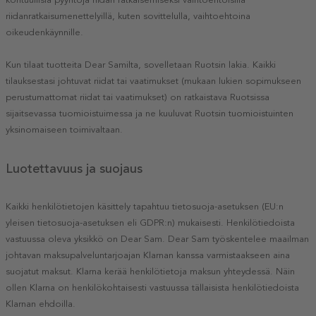
riidanratkaisumenettelyillä, kuten sovittelulla, vaihtoehtoina
oikeudenkäynnille.
Kun tilaat tuotteita Dear Samilta, sovelletaan Ruotsin lakia. Kaikki
tilauksestasi johtuvat riidat tai vaatimukset (mukaan lukien sopimukseen
perustumattomat riidat tai vaatimukset) on ratkaistava Ruotsissa
sijaitsevassa tuomioistuimessa ja ne kuuluvat Ruotsin tuomioistuinten
yksinomaiseen toimivaltaan.
Luotettavuus ja suojaus
Kaikki henkilötietojen käsittely tapahtuu tietosuoja-asetuksen (EU:n
yleisen tietosuoja-asetuksen eli GDPR:n) mukaisesti. Henkilötiedoista
vastuussa oleva yksikkö on Dear Sam. Dear Sam työskentelee maailman
johtavan maksupalveluntarjoajan Klarnan kanssa varmistaakseen aina
suojatut maksut. Klarna kerää henkilötietoja maksun yhteydessä. Näin
ollen Klarna on henkilökohtaisesti vastuussa tällaisista henkilötiedoista
Klarnan ehdoilla.