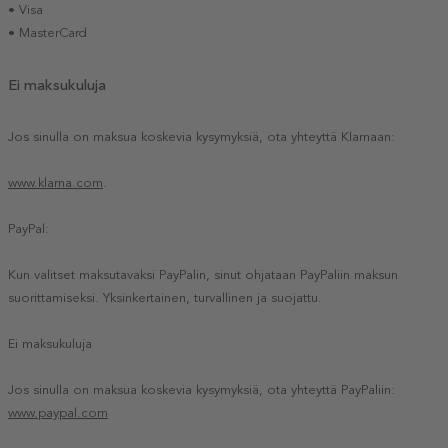
• Visa
• MasterCard
Ei maksukuluja
Jos sinulla on maksua koskevia kysymyksiä, ota yhteyttä Klarnaan:
www.klarna.com
.
PayPal:
Kun valitset maksutavaksi PayPalin, sinut ohjataan PayPaliin maksun
suorittamiseksi. Yksinkertainen, turvallinen ja suojattu.
Ei maksukuluja
Jos sinulla on maksua koskevia kysymyksiä, ota yhteyttä PayPaliin:
www.paypal.com