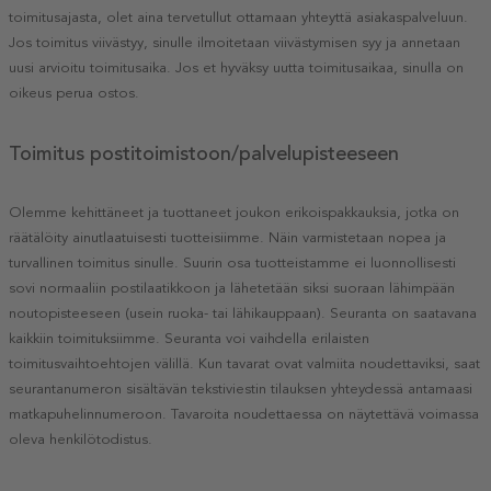
toimitusajasta, olet aina tervetullut ottamaan yhteyttä asiakaspalveluun.
Jos toimitus viivästyy, sinulle ilmoitetaan viivästymisen syy ja annetaan
uusi arvioitu toimitusaika. Jos et hyväksy uutta toimitusaikaa, sinulla on
oikeus perua ostos.
Toimitus postitoimistoon/palvelupisteeseen
Olemme kehittäneet ja tuottaneet joukon erikoispakkauksia, jotka on
räätälöity ainutlaatuisesti tuotteisiimme. Näin varmistetaan nopea ja
turvallinen toimitus sinulle. Suurin osa tuotteistamme ei luonnollisesti
sovi normaaliin postilaatikkoon ja lähetetään siksi suoraan lähimpään
noutopisteeseen (usein ruoka- tai lähikauppaan). Seuranta on saatavana
kaikkiin toimituksiimme. Seuranta voi vaihdella erilaisten
toimitusvaihtoehtojen välillä. Kun tavarat ovat valmiita noudettaviksi, saat
seurantanumeron sisältävän tekstiviestin tilauksen yhteydessä antamaasi
matkapuhelinnumeroon. Tavaroita noudettaessa on näytettävä voimassa
oleva henkilötodistus.