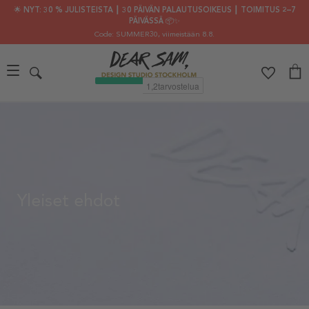
🌟 NYT: 30 % JULISTEISTA ┃ 30 PÄIVÄN PALAUTUSOIKEUS ┃ TOIMITUS 2–7
PÄIVÄSSÄ 📦✨
Code: SUMMER30
, viimeistään 8.8.
Yleiset ehdot