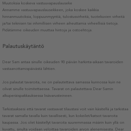
Muutoksia koskeva vastuuvapauslauseke
Annamme vastuuvapauslausekkeen, joka koskee kaikkia
hinnanmuutoksia, loppuunmyyntiä, tulostusvirheitä, tuotekuvien virheitä
ja/tai teknisen tai inhimillisen virheen aiheuttamia virheellisiä tietoja.
Pidätämme oikeuden muuttaa hintoja ja ostoehtoja.
Palautuskäytäntö
Dear Sam antaa sinulle oikeuden 90 päivän harkinta-aikaan tavaroiden
vastaanottamispäivästä lähtien.
Jos palautat tavaroita, ne on palautettava samassa kunnossa kuin ne
olivat sinulle toimitettaessa. Tavarat on palautettava Dear Samin
alkuperäispakkauksessa lisävarusteineen.
Tarkistaaksesi että tavarat vastaavat tilaustasi voit vain käsitellä ja tarkistaa
tavarat samalla tavalla kuin tavallisesti, kun kokeilet/katsot tavaroita
kaupassa. Jos olet käsitellyt tavaroita suuremmassa määrin kuin yllä on
kuvattu, sinulta voidaan veloittaa tavaroiden arvon alenemisesta. Dear