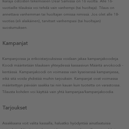
Ikäraja ostosten tekemiseen Dear Samissa on 16 vuotta. Alle 16-
vuotiaille tilauksia voi tehdä vain vanhempi (tai huoltaja). Tilaus on
annettava vanhemman tai huoltajan omissa nimissä. Jos olet alle 18-
vuotias (eli alaikäinen), tarvitset vanhempasi (tai huoltajan)
suostumuksen.
Kampanjat
Kampanjoissa ja erikoistarjouksissa voidaan jakaa kampanjakoodeja.
Koodi määritetään tilauksen yhteydessä kassasivun Määritä arvokoodi -
kentässä. Kampanjakoodi on voimassa vain kyseisessä kampanjassa,
eikä sitä voida yhdistää muihin tarjouksiin. Kampanjat ovat voimassa
määritettyyn päivään saakka tai niin kauan kuin tuotetta on varastossa.
Tilausta kohden voi käyttää vain yhtä kampanjaa/kampanjakoodia.
Tarjoukset
Asiakkaana voit valita kassalla, haluatko hyödyntää ainutlaatuisia