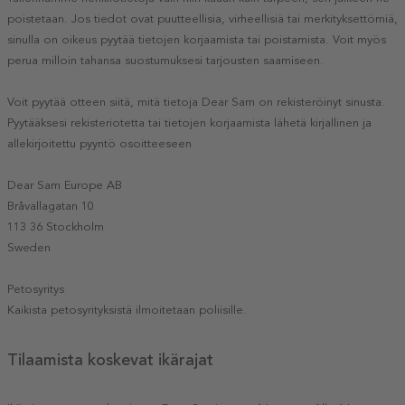
poistetaan. Jos tiedot ovat puutteellisia, virheellisiä tai merkityksettömiä,
sinulla on oikeus pyytää tietojen korjaamista tai poistamista. Voit myös
perua milloin tahansa suostumuksesi tarjousten saamiseen.
Voit pyytää otteen siitä, mitä tietoja Dear Sam on rekisteröinyt sinusta.
Pyytääksesi rekisteriotetta tai tietojen korjaamista lähetä kirjallinen ja
allekirjoitettu pyyntö osoitteeseen
Dear Sam Europe AB
Bråvallagatan 10
113 36 Stockholm
Sweden
Petosyritys
Kaikista petosyrityksistä ilmoitetaan poliisille.
Tilaamista koskevat ikärajat