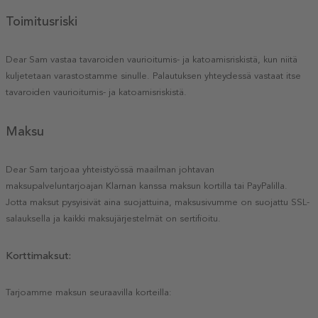
Toimitusriski
Dear Sam vastaa tavaroiden vaurioitumis- ja katoamisriskistä, kun niitä
kuljetetaan varastostamme sinulle. Palautuksen yhteydessä vastaat itse
tavaroiden vaurioitumis- ja katoamisriskistä.
Maksu
Dear Sam tarjoaa yhteistyössä maailman johtavan
maksupalveluntarjoajan Klarnan kanssa maksun kortilla tai PayPalilla.
Jotta maksut pysyisivät aina suojattuina, maksusivumme on suojattu SSL-
salauksella ja kaikki maksujärjestelmät on sertifioitu.
Korttimaksut:
Tarjoamme maksun seuraavilla korteilla: