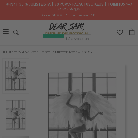
🌟 NYT: 30 % JULISTEISTA ┃ 30 PÄIVÄN PALAUTUSOIKEUS ┃ TOIMITUS 2–7
PÄIVÄSSÄ 📦✨
Code: SUMMER30
, viimeistään 7.8.
JULISTEET
/
VALOKUVAT
/
IHMISET JA MUOTOKUVAT
/
WINGS ON