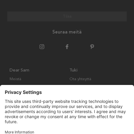
Tilaa
Seuraa meitä
Dear Sam
Tuki
Meistä
Ota yhteyttä
Ympäristökäytäntö
Kysymyksiä ja vastauksia
Yleiset ehdot
Palautukset ja vaatimukset