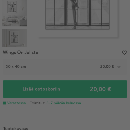
Item
1
Wings On Juliste
favorite_border
of
5
30 x 40 cm
20,00 €
20,00 €
Lisää ostoskoriin
Varastossa
- Toimitus:
3–7 päivän kuluessa
Tuotekuvaus