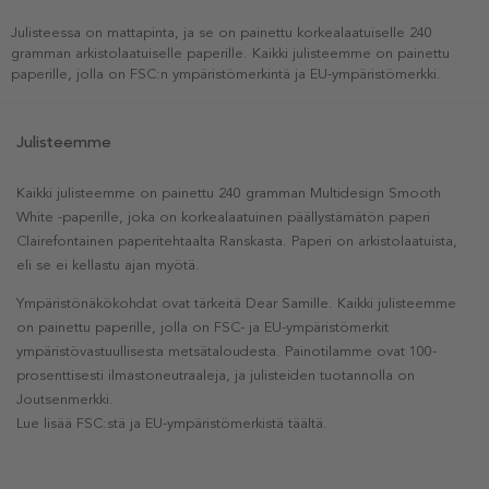
Julisteessa on mattapinta, ja se on painettu korkealaatuiselle 240
gramman arkistolaatuiselle paperille. Kaikki julisteemme on painettu
paperille, jolla on FSC:n ympäristömerkintä ja EU-ympäristömerkki.
Julisteemme
Kaikki julisteemme on painettu 240 gramman Multidesign Smooth
White -paperille, joka on korkealaatuinen päällystämätön paperi
Clairefontainen paperitehtaalta Ranskasta. Paperi on arkistolaatuista,
eli se ei kellastu ajan myötä.
Ympäristönäkökohdat ovat tärkeitä Dear Samille. Kaikki julisteemme
on painettu paperille, jolla on FSC- ja EU-ympäristömerkit
ympäristövastuullisesta metsätaloudesta. Painotilamme ovat 100-
prosenttisesti ilmastoneutraaleja, ja julisteiden tuotannolla on
Joutsenmerkki.
Lue lisää FSC:stä ja EU-ympäristömerkistä täältä.