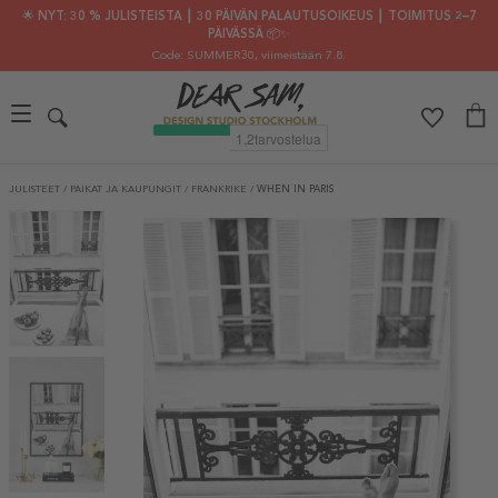
🌟 NYT: 30 % JULISTEISTA ┃ 30 PÄIVÄN PALAUTUSOIKEUS ┃ TOIMITUS 2–7
PÄIVÄSSÄ 📦✨
Code: SUMMER30
, viimeistään 7.8.
JULISTEET
/
PAIKAT JA KAUPUNGIT
/
FRANKRIKE
/
WHEN IN PARIS