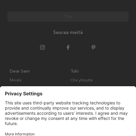
Tilaa
Seuraa meitä
Dear Sam
Tuki
Meistä
Ota yhteyttä
Ympäristökäytäntö
Kysymyksiä ja vastauksia
Yleiset ehdot
Palautukset ja vaatimukset