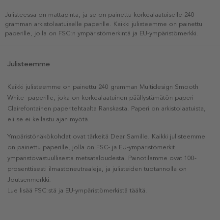
Julisteessa on mattapinta, ja se on painettu korkealaatuiselle 240
gramman arkistolaatuiselle paperille. Kaikki julisteemme on painettu
paperille, jolla on FSC:n ympäristömerkintä ja EU-ympäristömerkki.
Julisteemme
Kaikki julisteemme on painettu 240 gramman Multidesign Smooth
White -paperille, joka on korkealaatuinen päällystämätön paperi
Clairefontainen paperitehtaalta Ranskasta. Paperi on arkistolaatuista,
eli se ei kellastu ajan myötä.
Ympäristönäkökohdat ovat tärkeitä Dear Samille. Kaikki julisteemme
on painettu paperille, jolla on FSC- ja EU-ympäristömerkit
ympäristövastuullisesta metsätaloudesta. Painotilamme ovat 100-
prosenttisesti ilmastoneutraaleja, ja julisteiden tuotannolla on
Joutsenmerkki.
Lue lisää FSC:stä ja EU-ympäristömerkistä täältä.