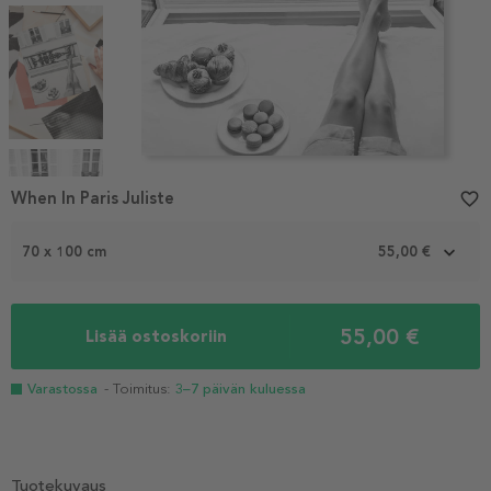
Item
When In Paris Juliste
favorite_border
1
of
6
70 x 100 cm
55,00 €
55,00 €
Lisää ostoskoriin
Varastossa
- Toimitus:
3–7 päivän kuluessa
Tuotekuvaus