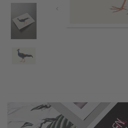
Item
1
of
4