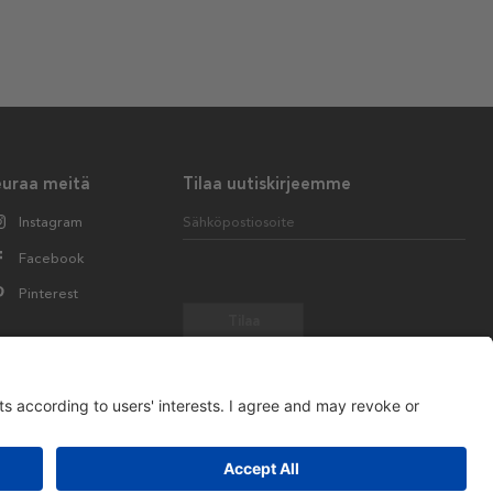
euraa meitä
Tilaa uutiskirjeemme
Instagram
Sähköpostiosoite
Facebook
Pinterest
Tilaa