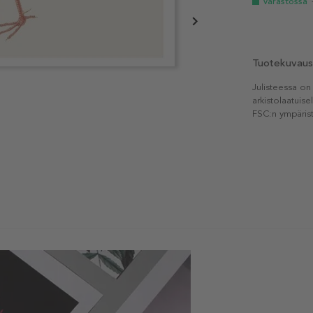
Varastossa
Tuotekuvaus
Julisteessa on
arkistolaatuise
FSC:n ympärist