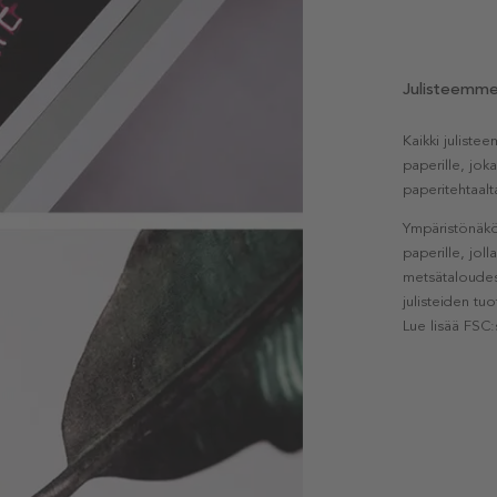
Julisteemm
Kaikki julist
paperille, jok
paperitehtaalt
Ympäristönäkö
paperille, jol
metsätaloudest
julisteiden tu
Lue lisää FSC: