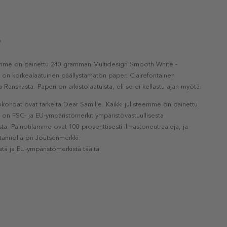
e
eemme on painettu 240 gramman Multidesign Smooth White -
a on korkealaatuinen päällystämätön paperi Clairefontainen
a Ranskasta. Paperi on arkistolaatuista, eli se ei kellastu ajan myötä.
kohdat ovat tärkeitä Dear Samille. Kaikki julisteemme on painettu
la on FSC- ja EU-ympäristömerkit ympäristövastuullisesta
a. Painotilamme ovat 100-prosenttisesti ilmastoneutraaleja, ja
otannolla on Joutsenmerkki.
stä ja EU-ympäristömerkistä täältä.