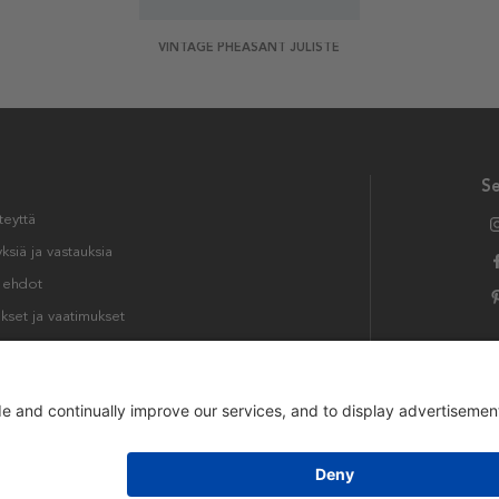
VINTAGE PHEASANT JULISTE
S
teyttä
siä ja vastauksia
t ehdot
kset ja vaatimukset