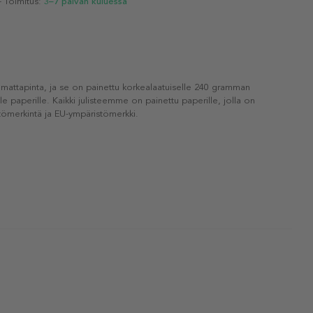
- Toimitus:
3–7 päivän kuluessa
 mattapinta, ja se on painettu korkealaatuiselle 240 gramman
lle paperille. Kaikki julisteemme on painettu paperille, jolla on
ömerkintä ja EU-ympäristömerkki.