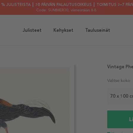
30 % JULISTEISTA ┃ 30 PÄIVÄN PALAUTUSOIKEUS ┃ TOIMITUS 2–7 PÄI
Code: SUMMER30
, viimeistään 8.8.
Julisteet
Kehykset
Tauluseinät
Vintage Phe
Valitse koko
70 x 100 
L