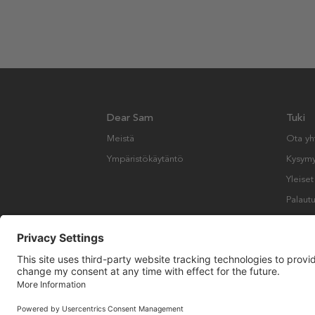
Dear Sam
Tuki
Meistä
Ota yh
Ympäristökäytäntö
Kysymyk
Yleise
Palautu
Copyright © Many Brands AB 2023. Kaikki oikeudet pidätetään.