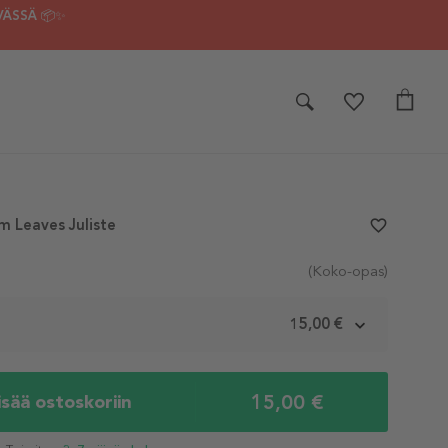
VÄSSÄ 📦✨
m Leaves Juliste
favorite_border
(Koko-opas)
m
15,00 €
15,00 €
isää ostoskoriin