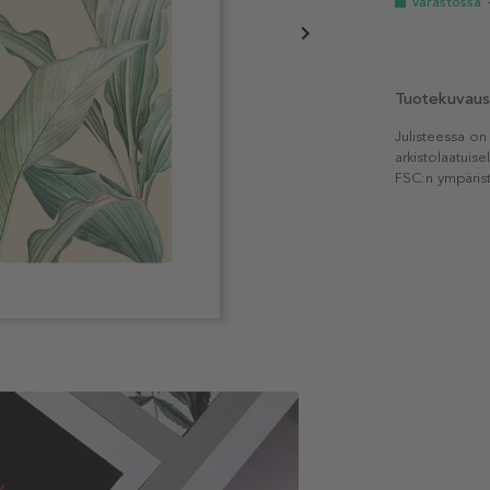
Varastossa
Tuotekuvaus
Julisteessa on
arkistolaatuise
FSC:n ympärist