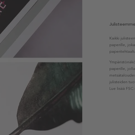
Julisteemm
Kaikki julist
paperille, jok
paperitehtaalt
Ympäristönäkö
paperille, jol
metsätaloudest
julisteiden tu
Lue lisää FSC: