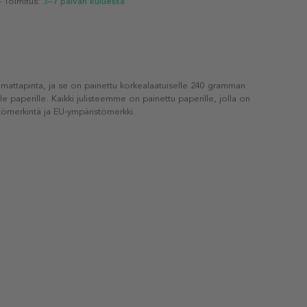
- Toimitus:
3–7 päivän kuluessa
 mattapinta, ja se on painettu korkealaatuiselle 240 gramman
lle paperille. Kaikki julisteemme on painettu paperille, jolla on
ömerkintä ja EU-ympäristömerkki.