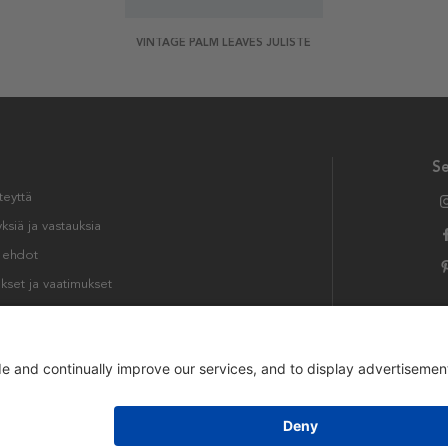
VINTAGE PALM LEAVES JULISTE
S
teyttä
siä ja vastauksia
t ehdot
kset ja vaatimukset