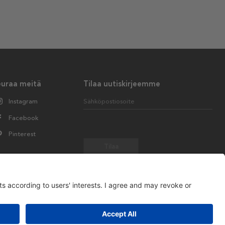
euraa meitä
Tilaa uutiskirjeemme
Instagram
Sähköpostiosoite
Facebook
Pinterest
Tilaa