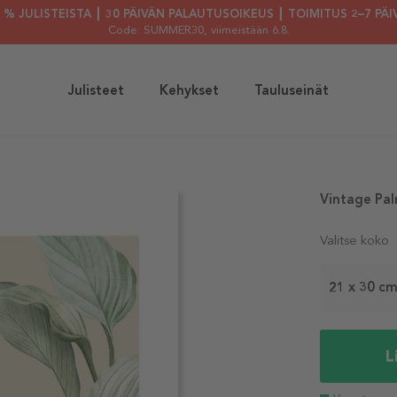
30 % JULISTEISTA ┃ 30 PÄIVÄN PALAUTUSOIKEUS ┃ TOIMITUS 2–7 PÄI
Code: SUMMER30
, viimeistään 6.8.
Julisteet
Kehykset
Tauluseinät
Vintage Pal
Valitse koko
21 x 30 c
L