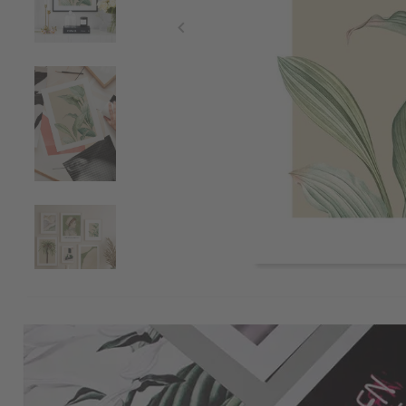
Item
1
of
4