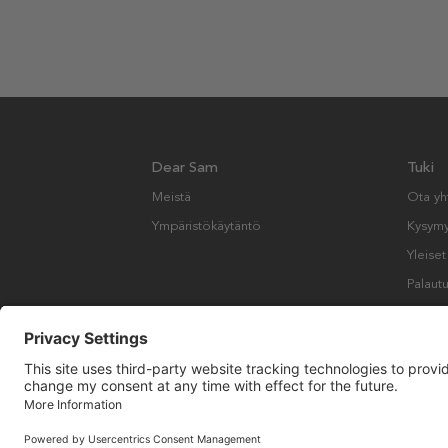
Dear Sam
Tuki
Meistä
Ota yh
Ympäristökäytäntö
Kysymyk
Yleise
Palautu
Copyright © Many Brands AB 2023. Kaikki oikeudet pidätetään.