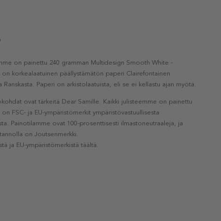
e
eemme on painettu 240 gramman Multidesign Smooth White -
a on korkealaatuinen päällystämätön paperi Clairefontainen
a Ranskasta. Paperi on arkistolaatuista, eli se ei kellastu ajan myötä.
kohdat ovat tärkeitä Dear Samille. Kaikki julisteemme on painettu
la on FSC- ja EU-ympäristömerkit ympäristövastuullisesta
a. Painotilamme ovat 100-prosenttisesti ilmastoneutraaleja, ja
otannolla on Joutsenmerkki.
stä ja EU-ympäristömerkistä täältä.