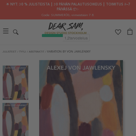
🌟 NYT: 30 % JULISTEISTA ┃ 30 PÄIVÄN PALAUTUSOIKEUS ┃ TOIMITUS 2–7
PÄIVÄSSÄ 📦✨
Code: SUMMER30
, viimeistään 7.8.
JULISTEET
/
TYYLI
/
ABSTRAKTIT
/
VARIATION BY VON JAWLENSKY