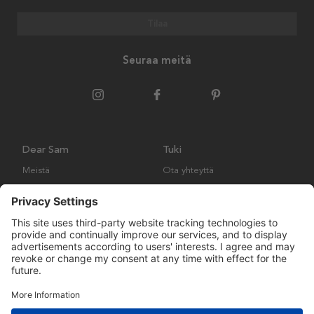
Tilaa
Seuraa meitä
Dear Sam
Tuki
Meistä
Ota yhteyttä
Ympäristökäytäntö
Kysymyksiä ja vastauksia
Yleiset ehdot
Palautukset ja vaatimukset
Copyright © Many Brands AB 2023. Kaikki oikeudet pidätetään.