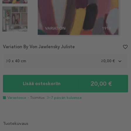
Item
Variation By Von Jawlensky Juliste
favorite_border
1
of
3
30 x 40 cm
20,00 €
20,00 €
Lisää ostoskoriin
Varastossa
- Toimitus:
3–7 päivän kuluessa
Tuotekuvaus