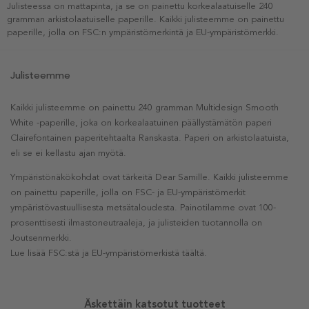
Julisteessa on mattapinta, ja se on painettu korkealaatuiselle 240
gramman arkistolaatuiselle paperille. Kaikki julisteemme on painettu
paperille, jolla on FSC:n ympäristömerkintä ja EU-ympäristömerkki.
Julisteemme
Kaikki julisteemme on painettu 240 gramman Multidesign Smooth
White -paperille, joka on korkealaatuinen päällystämätön paperi
Clairefontainen paperitehtaalta Ranskasta. Paperi on arkistolaatuista,
eli se ei kellastu ajan myötä.
Ympäristönäkökohdat ovat tärkeitä Dear Samille. Kaikki julisteemme
on painettu paperille, jolla on FSC- ja EU-ympäristömerkit
ympäristövastuullisesta metsätaloudesta. Painotilamme ovat 100-
prosenttisesti ilmastoneutraaleja, ja julisteiden tuotannolla on
Joutsenmerkki.
Lue lisää FSC:stä ja EU-ympäristömerkistä täältä.
Äskettäin katsotut tuotteet