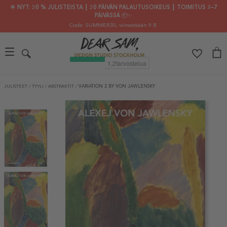
🌟 NYT: 30 % JULISTEISTA ┃ 30 PÄIVÄN PALAUTUSOIKEUS ┃ TOIMITUS 2–7
PÄIVÄSSÄ 📦✨
Code: SUMMER30
, viimeistään 9.8.
JULISTEET
/
TYYLI
/
ABSTRAKTIT
/
VARIATION 2 BY VON JAWLENSKY