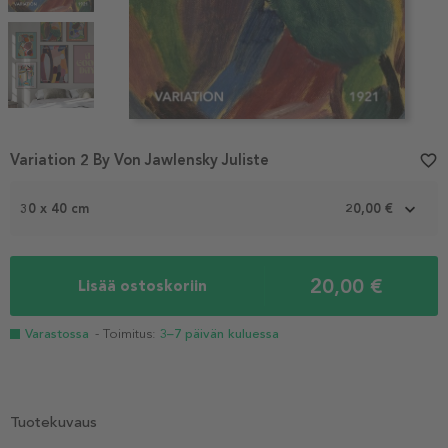
Item
Variation 2 By Von Jawlensky Juliste
favorite_border
1
of
3
30 x 40 cm
20,00 €
20,00 €
Lisää ostoskoriin
Varastossa
- Toimitus:
3–7 päivän kuluessa
Tuotekuvaus