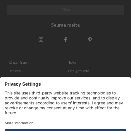
Tilaa
Seuraa meitä
Dear Sam
Tuki
Meistä
Ota yhteyttä
Ympäristökäytäntö
Kysymyksiä ja vastauksia
Yleiset ehdot
Palautukset ja vaatimukset
Copyright © Many Brands AB 2023. Kaikki oikeudet pidätetään.