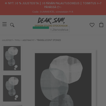
🌟 NYT: 30 % JULISTEISTA ┃ 30 PÄIVÄN PALAUTUSOIKEUS ┃ TOIMITUS 2–7
PÄIVÄSSÄ 📦✨
Code: SUMMER30
, viimeistään 9.8.
JULISTEET
/
TYYLI
/
ABSTRAKTIT
/
TRANSLUCENT STONES