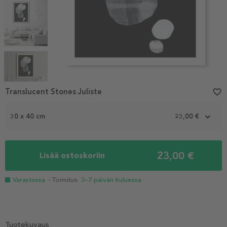
Item
1
Translucent Stones Juliste
favorite_border
of
6
30 x 40 cm
23,00 €
23,00 €
Lisää ostoskoriin
Varastossa
- Toimitus:
3–7 päivän kuluessa
Tuotekuvaus