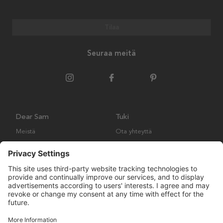
Tilaa
Seuraa meitä
Dear Sam
Tuki
Meistä
Ota yhteyttä
Ympäristökäytäntö
Kysymyksiä ja vastauksia
Yleiset ehdot
Palautukset ja vaatimukset