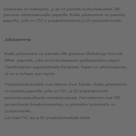
Julisteessa on mattapinta, ja se on painettu korkealaatuiselle 240
gramman arkistolaatuiselle paperille. Kaikki julisteemme on painettu
paperille, jolla on FSC:n ympäristömerkintä ja EU-ympäristömerkki.
Julisteemme
Kaikki julisteemme on painettu 240 gramman Multidesign Smooth
White -paperille, joka on korkealaatuinen päällystämätön paperi
Clairefontainen paperitehtaalta Ranskasta. Paperi on arkistolaatuista,
eli se ei kellastu ajan myötä.
Ympäristönäkökohdat ovat tärkeitä Dear Samille. Kaikki julisteemme
on painettu paperille, jolla on FSC- ja EU-ympäristömerkit
ympäristövastuullisesta metsätaloudesta. Painotilamme ovat 100-
prosenttisesti ilmastoneutraaleja, ja julisteiden tuotannolla on
Joutsenmerkki.
Lue lisää FSC:stä ja EU-ympäristömerkistä täältä.