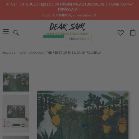
🌟 NYT: 30 % JULISTEISTA ┃ 30 PÄIVÄN PALAUTUSOIKEUS ┃ TOIMITUS 2–7
PÄIVÄSSÄ 📦✨
Code: SUMMER30
, viimeistään 6.8.
JULISTEET
/
VÄRI
/
VÄRIKKÄÄT
/
THE REPAST OF THE LION BY ROUSSEAU