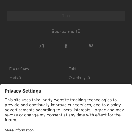
Tilaa
Seuraa meitä
Dear Sam
Tuki
Meistä
Ota yhteyttä
Ympäristökäytäntö
Kysymyksiä ja vastauksia
Yleiset ehdot
Palautukset ja vaatimukset