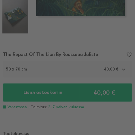
Item
The Repast Of The Lion By Rousseau Juliste
favorite_border
1
of
50 x 70 cm
40,00 €
3
40,00 €
Lisää ostoskoriin
Varastossa
- Toimitus:
3–7 päivän kuluessa
Tuotekuvaus