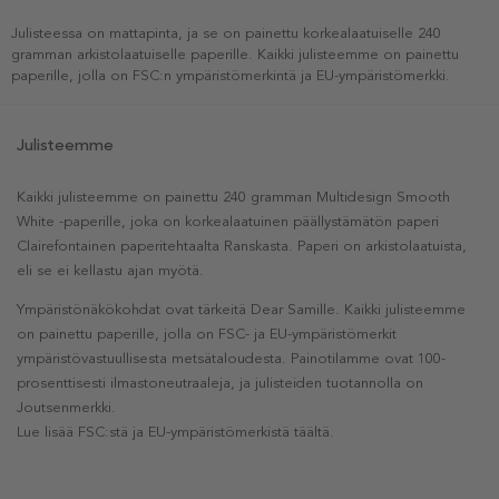
Julisteessa on mattapinta, ja se on painettu korkealaatuiselle 240
gramman arkistolaatuiselle paperille. Kaikki julisteemme on painettu
paperille, jolla on FSC:n ympäristömerkintä ja EU-ympäristömerkki.
Julisteemme
Kaikki julisteemme on painettu 240 gramman Multidesign Smooth
White -paperille, joka on korkealaatuinen päällystämätön paperi
Clairefontainen paperitehtaalta Ranskasta. Paperi on arkistolaatuista,
eli se ei kellastu ajan myötä.
Ympäristönäkökohdat ovat tärkeitä Dear Samille. Kaikki julisteemme
on painettu paperille, jolla on FSC- ja EU-ympäristömerkit
ympäristövastuullisesta metsätaloudesta. Painotilamme ovat 100-
prosenttisesti ilmastoneutraaleja, ja julisteiden tuotannolla on
Joutsenmerkki.
Lue lisää FSC:stä ja EU-ympäristömerkistä täältä.