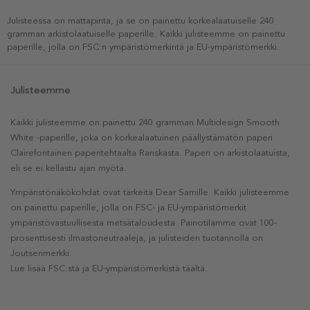
Julisteessa on mattapinta, ja se on painettu korkealaatuiselle 240
gramman arkistolaatuiselle paperille. Kaikki julisteemme on painettu
paperille, jolla on FSC:n ympäristömerkintä ja EU-ympäristömerkki.
Julisteemme
Kaikki julisteemme on painettu 240 gramman Multidesign Smooth
White -paperille, joka on korkealaatuinen päällystämätön paperi
Clairefontainen paperitehtaalta Ranskasta. Paperi on arkistolaatuista,
eli se ei kellastu ajan myötä.
Ympäristönäkökohdat ovat tärkeitä Dear Samille. Kaikki julisteemme
on painettu paperille, jolla on FSC- ja EU-ympäristömerkit
ympäristövastuullisesta metsätaloudesta. Painotilamme ovat 100-
prosenttisesti ilmastoneutraaleja, ja julisteiden tuotannolla on
Joutsenmerkki.
Lue lisää FSC:stä ja EU-ympäristömerkistä täältä.