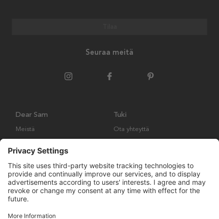
Tilaa
Seuraa meitä
Dear Sam
Tuki
Meistä
Ota yhteyttä
Ympäristökäytäntö
Kysymyksiä ja vastauksia
Yleiset ehdot
Palautukset ja vaatimukset