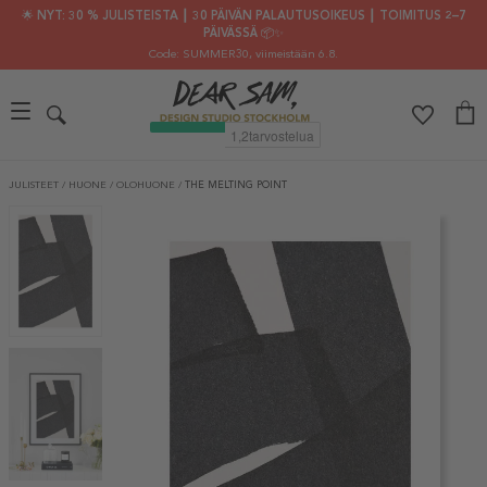
🌟 NYT: 30 % JULISTEISTA ┃ 30 PÄIVÄN PALAUTUSOIKEUS ┃ TOIMITUS 2–7
PÄIVÄSSÄ 📦✨
Code: SUMMER30
, viimeistään 6.8.
JULISTEET
/
HUONE
/
OLOHUONE
/
THE MELTING POINT