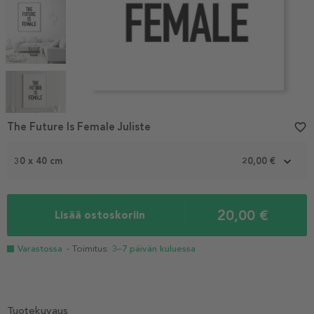
Item
1
The Future Is Female Juliste
favorite_border
of
5
30 x 40 cm
20,00 €
20,00 €
Lisää ostoskoriin
Varastossa
- Toimitus:
3–7 päivän kuluessa
Tuotekuvaus