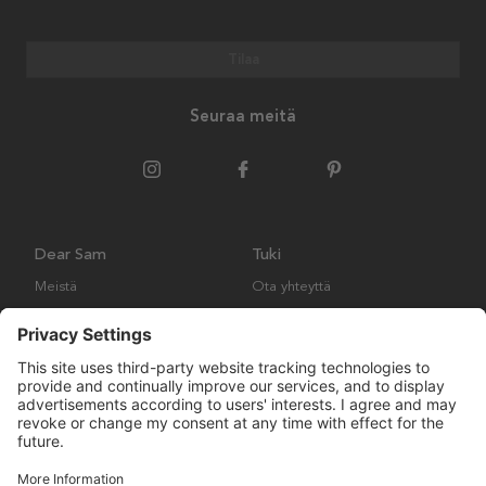
Tilaa
Seuraa meitä
Dear Sam
Tuki
Meistä
Ota yhteyttä
Ympäristökäytäntö
Kysymyksiä ja vastauksia
Yleiset ehdot
Palautukset ja vaatimukset