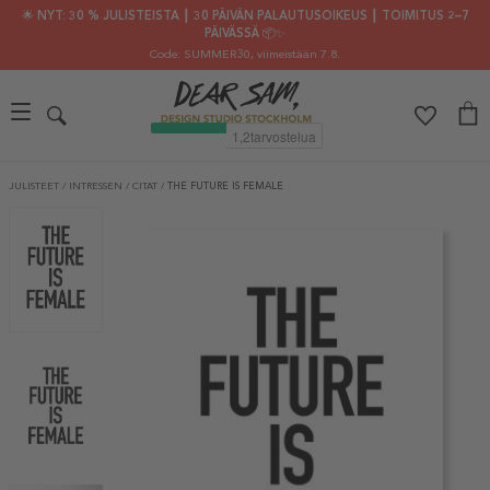
🌟 NYT: 30 % JULISTEISTA ┃ 30 PÄIVÄN PALAUTUSOIKEUS ┃ TOIMITUS 2–7
PÄIVÄSSÄ 📦✨
Code: SUMMER30
, viimeistään 7.8.
JULISTEET
/
INTRESSEN
/
CITAT
/
THE FUTURE IS FEMALE