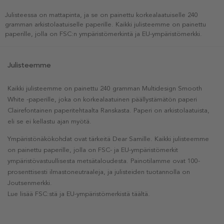
Julisteessa on mattapinta, ja se on painettu korkealaatuiselle 240
gramman arkistolaatuiselle paperille. Kaikki julisteemme on painettu
paperille, jolla on FSC:n ympäristömerkintä ja EU-ympäristömerkki.
Julisteemme
Kaikki julisteemme on painettu 240 gramman Multidesign Smooth
White -paperille, joka on korkealaatuinen päällystämätön paperi
Clairefontainen paperitehtaalta Ranskasta. Paperi on arkistolaatuista,
eli se ei kellastu ajan myötä.
Ympäristönäkökohdat ovat tärkeitä Dear Samille. Kaikki julisteemme
on painettu paperille, jolla on FSC- ja EU-ympäristömerkit
ympäristövastuullisesta metsätaloudesta. Painotilamme ovat 100-
prosenttisesti ilmastoneutraaleja, ja julisteiden tuotannolla on
Joutsenmerkki.
Lue lisää FSC:stä ja EU-ympäristömerkistä täältä.