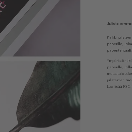
Julisteemm
Kaikki julist
paperille, jok
paperitehtaalt
Ympäristönäkö
paperille, jol
metsätaloudest
julisteiden tu
Lue lisää FSC: