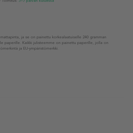
- Toimitus:
3–7 päivän kuluessa
 mattapinta, ja se on painettu korkealaatuiselle 240 gramman
lle paperille. Kaikki julisteemme on painettu paperille, jolla on
ömerkintä ja EU-ympäristömerkki.