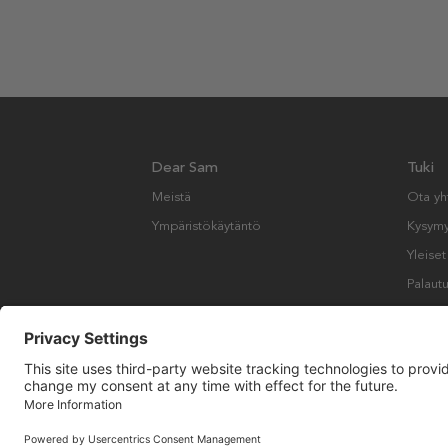
Dear Sam
Tuki
Meistä
Ota yh
Ympäristökäytäntö
Kysymyk
Yleise
Palautu
Copyright © Many Brands AB 2023. Kaikki oikeudet pidätetään.