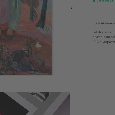
Varastossa
Tuotekuvaus
Julisteessa on
arkistolaatuise
FSC:n ympärist