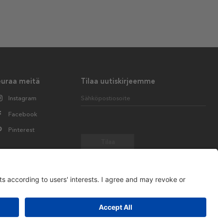
euraa meitä
Tilaa uutiskirjeemme
Instagram
Sähköpostiosoite
Facebook
Pinterest
Tilaa