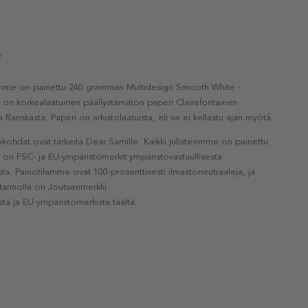
e
eemme on painettu 240 gramman Multidesign Smooth White -
a on korkealaatuinen päällystämätön paperi Clairefontainen
a Ranskasta. Paperi on arkistolaatuista, eli se ei kellastu ajan myötä.
kohdat ovat tärkeitä Dear Samille. Kaikki julisteemme on painettu
la on FSC- ja EU-ympäristömerkit ympäristövastuullisesta
a. Painotilamme ovat 100-prosenttisesti ilmastoneutraaleja, ja
otannolla on Joutsenmerkki.
stä ja EU-ympäristömerkistä täältä.