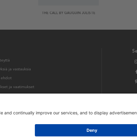
THE CALL BY GAUGUIN JULISTE
S
teyttä
siä ja vastauksia
t ehdot
kset ja vaatimukset