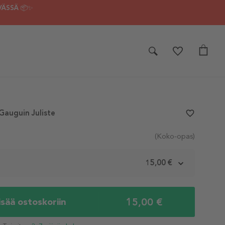
VÄSSÄ 📦✨
 Gauguin Juliste
favorite_border
(Koko-opas)
m
15,00 €
15,00 €
isää ostoskoriin