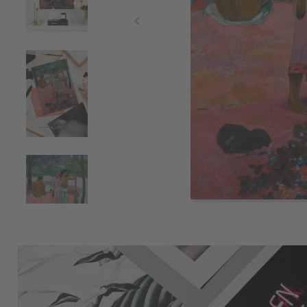
Item
1
of
4