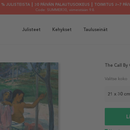
30 % JULISTEISTA ┃ 30 PÄIVÄN PALAUTUSOIKEUS ┃ TOIMITUS 2–7 PÄI
Code: SUMMER30
, viimeistään 9.8.
Julisteet
Kehykset
Tauluseinät
The Call By
Valitse koko
21 x 30 c
L