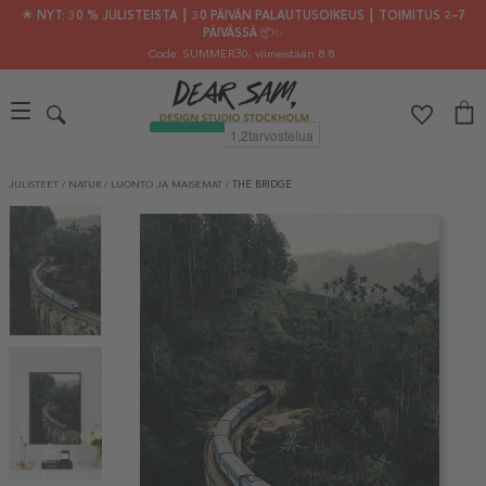
🌟 NYT: 30 % JULISTEISTA ┃ 30 PÄIVÄN PALAUTUSOIKEUS ┃ TOIMITUS 2–7
PÄIVÄSSÄ 📦✨
Code: SUMMER30
, viimeistään 8.8.
JULISTEET
/
NATUR
/
LUONTO JA MAISEMAT
/
THE BRIDGE