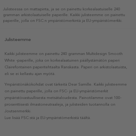
Julisteessa on mattapinta, ja se on painettu korkealaatuiselle 240
gramman arkistolaatuiselle paperille. Kaikki julisteemme on painettu
paperille, jolla on FSC:n ympäristömerkintä ja EU-ympäristömerkki.
Julisteemme
Kaikki julisteemme on painettu 240 gramman Multidesign Smooth
White -paperille, joka on korkealaatuinen päällystämätön paperi
Clairefontainen paperitehtaalta Ranskasta. Paperi on arkistolaatuista,
eli se ei kellastu ajan myötä.
Ympäristönäkökohdat ovat tärkeitä Dear Samille. Kaikki julisteemme
on painettu paperille, jolla on FSC- ja EU-ympäristömerkit
ympäristövastuullisesta metsätaloudesta. Painotilamme ovat 100-
prosenttisesti ilmastoneutraaleja, ja julisteiden tuotannolla on
Joutsenmerkki.
Lue lisää FSC:stä ja EU-ympäristömerkistä täältä.