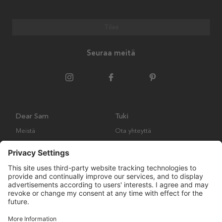
Tilaa
Seuraa meitä
Dear Sam
Tuki
Meistä
Ota yhteyttä
Ympäristökäytäntö
Kysymyksiä ja vastauksia
Yleiset ehdot
Palautukset ja vaatimukset