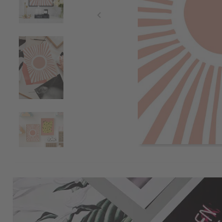
Item
1
of
4