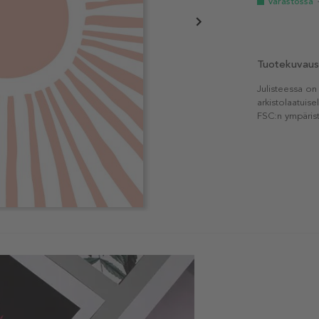
Varastossa
Tuotekuvaus
Julisteessa on
arkistolaatuise
FSC:n ympärist