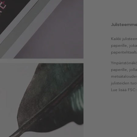
Julisteemm
Kaikki julist
paperille, jok
paperitehtaalt
Ympäristönäkö
paperille, jol
metsätaloudest
julisteiden tu
Lue lisää FSC: