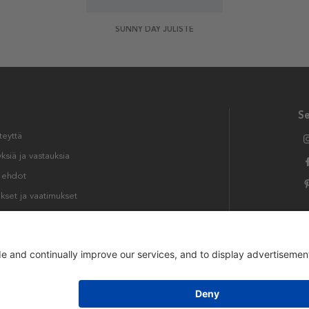
SUNNY DAY JULISTE
S
teyttä
siä ja vastauksia
t ehdot
kset ja vaatimukset