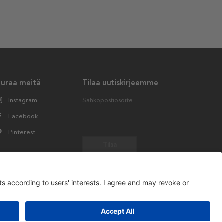
euraa meitä
Tilaa uutiskirjeemme
Instagram
Sähköpostiosoite
Facebook
Pinterest
Tilaa