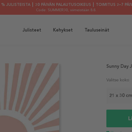
30 % JULISTEISTA ┃ 30 PÄIVÄN PALAUTUSOIKEUS ┃ TOIMITUS 2–7 PÄI
Code: SUMMER30
, viimeistään 8.8.
Julisteet
Kehykset
Tauluseinät
Sunny Day J
Valitse koko
21 x 30 c
L