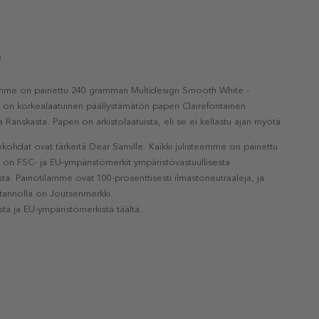
e
eemme on painettu 240 gramman Multidesign Smooth White -
a on korkealaatuinen päällystämätön paperi Clairefontainen
a Ranskasta. Paperi on arkistolaatuista, eli se ei kellastu ajan myötä.
kohdat ovat tärkeitä Dear Samille. Kaikki julisteemme on painettu
la on FSC- ja EU-ympäristömerkit ympäristövastuullisesta
a. Painotilamme ovat 100-prosenttisesti ilmastoneutraaleja, ja
otannolla on Joutsenmerkki.
stä ja EU-ympäristömerkistä täältä.