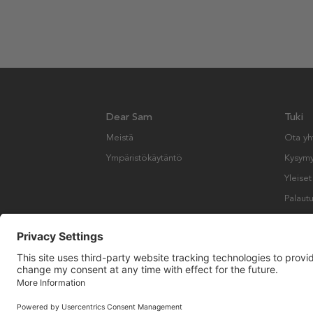
Dear Sam
Tuki
Meistä
Ota yh
Ympäristökäytäntö
Kysymyk
Yleise
Palautu
Copyright © Many Brands AB 2023. Kaikki oikeudet pidätetään.