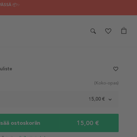
VÄSSÄ 📦✨
uliste
favorite_border
(Koko-opas)
m
15,00 €
15,00 €
isää ostoskoriin