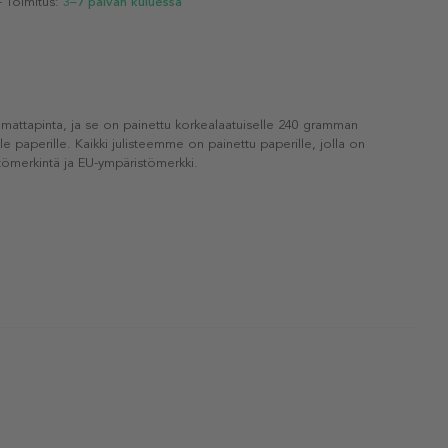
- Toimitus:
3–7 päivän kuluessa
 mattapinta, ja se on painettu korkealaatuiselle 240 gramman
lle paperille. Kaikki julisteemme on painettu paperille, jolla on
ömerkintä ja EU-ympäristömerkki.