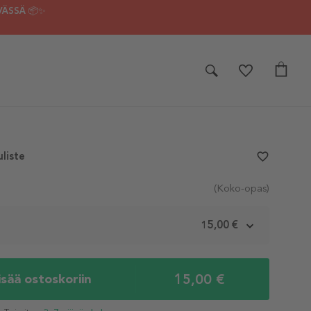
VÄSSÄ 📦✨
liste
favorite_border
(Koko-opas)
m
15,00 €
15,00 €
isää ostoskoriin