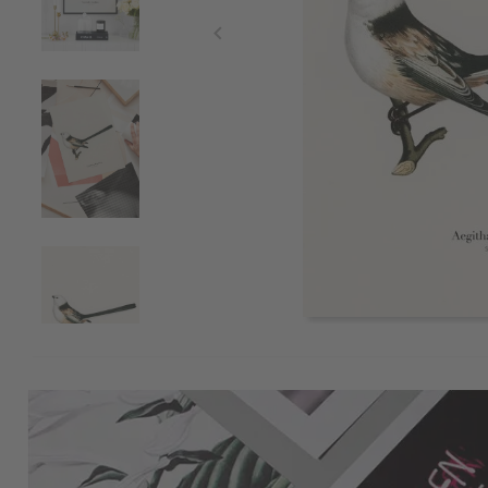
Item
1
of
4