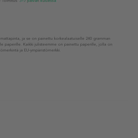
- Toimitus:
3–7 päivän kuluessa
 mattapinta, ja se on painettu korkealaatuiselle 240 gramman
lle paperille. Kaikki julisteemme on painettu paperille, jolla on
ömerkintä ja EU-ympäristömerkki.