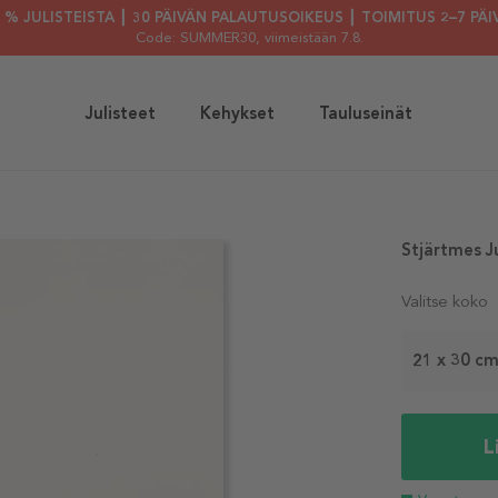
30 % JULISTEISTA ┃ 30 PÄIVÄN PALAUTUSOIKEUS ┃ TOIMITUS 2–7 PÄI
Code: SUMMER30
, viimeistään 7.8.
Julisteet
Kehykset
Tauluseinät
Stjärtmes Ju
Valitse koko
21 x 30 c
L