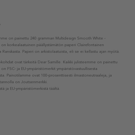
e
eemme on painettu 240 gramman Multidesign Smooth White -
a on korkealaatuinen päällystämätön paperi Clairefontainen
a Ranskasta. Paperi on arkistolaatuista, eli se ei kellastu ajan myötä.
kohdat ovat tärkeitä Dear Samille. Kaikki julisteemme on painettu
la on FSC- ja EU-ympäristömerkit ympäristövastuullisesta
a. Painotilamme ovat 100-prosenttisesti ilmastoneutraaleja, ja
otannolla on Joutsenmerkki.
stä ja EU-ympäristömerkistä täältä.