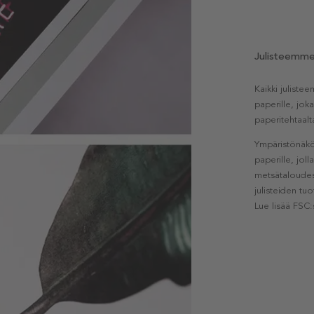
Julisteemm
Kaikki julist
paperille, jok
paperitehtaalt
Ympäristönäkö
paperille, jol
metsätaloudest
julisteiden tu
Lue lisää FSC: