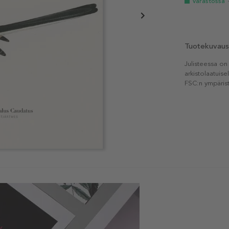
Varastossa
Tuotekuvaus
Julisteessa on
arkistolaatuise
FSC:n ympärist