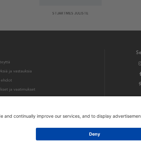
STJÄRTMES JULISTE
S
teyttä
siä ja vastauksia
t ehdot
kset ja vaatimukset