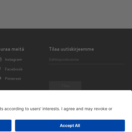
euraa meitä
Tilaa uutiskirjeemme
Instagram
Sähköpostiosoite
Facebook
Pinterest
Tilaa