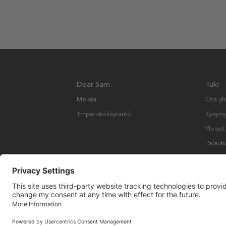
Dear Sam
Tuki
Meistä
Ota yh
Ympäristökäytäntö
Kysymyk
Yleise
Palautu
Copyright © Many Brands AB 2023. Kaikki oikeudet pidätetään.