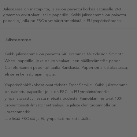
Julisteessa on mattapinta, ja se on painettu korkealaatuiselle 240
gramman arkistolaatuiselle paperille. Kaikki julisteemme on painettu
paperille, jolla on FSC:n ympäristömerkintä ja EU-ympäristömerkki.
Julisteemme
Kaikki julisteemme on painettu 240 gramman Multidesign Smooth
White -paperille, joka on korkealaatuinen päällystämätön paperi
Clairefontainen paperitehtaalta Ranskasta. Paperi on arkistolaatuista,
eli se ei kellastu ajan myötä.
Ympäristönäkökohdat ovat tärkeitä Dear Samille. Kaikki julisteemme
on painettu paperille, jolla on FSC- ja EU-ympäristömerkit
ympäristövastuullisesta metsätaloudesta. Painotilamme ovat 100-
prosenttisesti ilmastoneutraaleja, ja julisteiden tuotannolla on
Joutsenmerkki.
Lue lisää FSC:stä ja EU-ympäristömerkistä täältä.