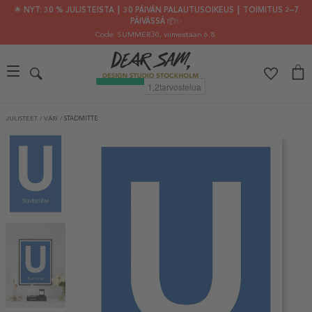
🌟 NYT: 30 % JULISTEISTA ┃ 30 PÄIVÄN PALAUTUSOIKEUS ┃ TOIMITUS 2–7
PÄIVÄSSÄ 📦✨
Code: SUMMER30
, viimeistään 6.8.
JULISTEET
/
VÄRI
/
STADMITTE