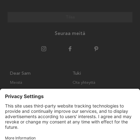
Tilaa
Seuraa meitä
Dear Sam
Tuki
Meistä
Ota yhteyttä
Ympäristökäytäntö
Kysymyksiä ja vastauksia
Yleiset ehdot
Palautukset ja vaatimukset