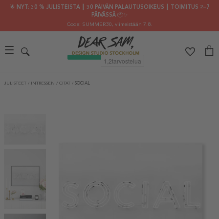
🌟 NYT: 30 % JULISTEISTA ┃ 30 PÄIVÄN PALAUTUSOIKEUS ┃ TOIMITUS 2–7
PÄIVÄSSÄ 📦✨
Code: SUMMER30
, viimeistään 7.8.
JULISTEET
/
INTRESSEN
/
CITAT
/
SOCIAL