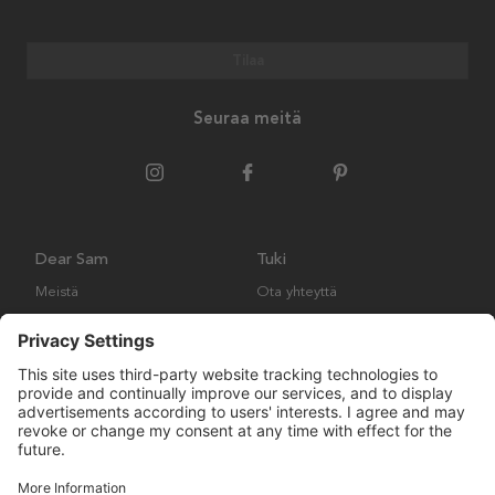
Tilaa
Seuraa meitä
Dear Sam
Tuki
Meistä
Ota yhteyttä
Ympäristökäytäntö
Kysymyksiä ja vastauksia
Yleiset ehdot
Palautukset ja vaatimukset