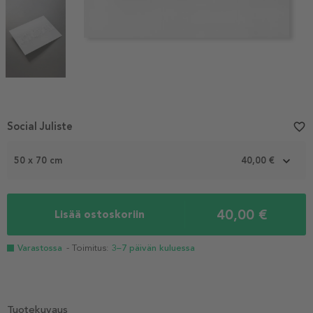
Item
Social Juliste
favorite_border
1
of
50 x 70 cm
40,00 €
3
40,00 €
Lisää ostoskoriin
Varastossa
- Toimitus:
3–7 päivän kuluessa
Tuotekuvaus