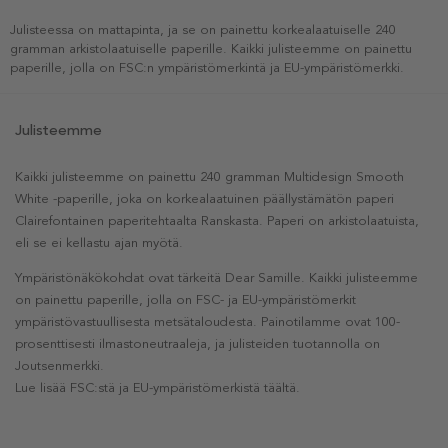
Julisteessa on mattapinta, ja se on painettu korkealaatuiselle 240
gramman arkistolaatuiselle paperille. Kaikki julisteemme on painettu
paperille, jolla on FSC:n ympäristömerkintä ja EU-ympäristömerkki.
Julisteemme
Kaikki julisteemme on painettu 240 gramman Multidesign Smooth
White -paperille, joka on korkealaatuinen päällystämätön paperi
Clairefontainen paperitehtaalta Ranskasta. Paperi on arkistolaatuista,
eli se ei kellastu ajan myötä.
Ympäristönäkökohdat ovat tärkeitä Dear Samille. Kaikki julisteemme
on painettu paperille, jolla on FSC- ja EU-ympäristömerkit
ympäristövastuullisesta metsätaloudesta. Painotilamme ovat 100-
prosenttisesti ilmastoneutraaleja, ja julisteiden tuotannolla on
Joutsenmerkki.
Lue lisää FSC:stä ja EU-ympäristömerkistä täältä.