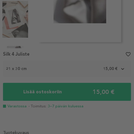
Item
1
Silk 4 Juliste
favorite_border
of
4
21 x 30 cm
15,00 €
15,00 €
Lisää ostoskoriin
Varastossa
- Toimitus:
3–7 päivän kuluessa
Tuotekuvaus