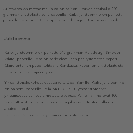
Julisteessa on mattapinta, ja se on painettu korkealaatuiselle 240
gramman arkistolaatuiselle paperille. Kaikki julisteemme on painettu
paperille, jolla on FSC:n ympäristömerkintä ja EU-ympäristömerkki.
Julisteemme
Kaikki julisteemme on painettu 240 gramman Multidesign Smooth
White -paperille, joka on korkealaatuinen päällystämätön paperi
Clairefontainen paperitehtaalta Ranskasta. Paperi on arkistolaatuista,
eli se ei kellastu ajan myötä.
Ympäristönäkökohdat ovat tärkeitä Dear Samille. Kaikki julisteemme
on painettu paperille, jolla on FSC- ja EU-ympäristömerkit
ympäristövastuullisesta metsätaloudesta. Painotilamme ovat 100-
prosenttisesti ilmastoneutraaleja, ja julisteiden tuotannolla on
Joutsenmerkki.
Lue lisää FSC:stä ja EU-ympäristömerkistä täältä.