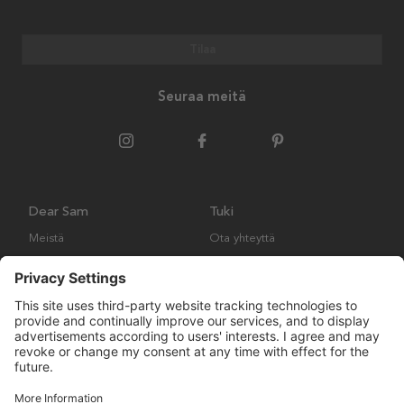
Tilaa
Seuraa meitä
Dear Sam
Tuki
Meistä
Ota yhteyttä
Ympäristökäytäntö
Kysymyksiä ja vastauksia
Yleiset ehdot
Palautukset ja vaatimukset