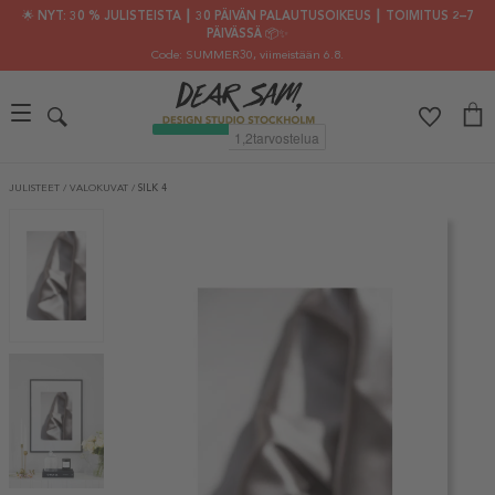
🌟 NYT: 30 % JULISTEISTA ┃ 30 PÄIVÄN PALAUTUSOIKEUS ┃ TOIMITUS 2–7
PÄIVÄSSÄ 📦✨
Code: SUMMER30
, viimeistään 6.8.
JULISTEET
/
VALOKUVAT
/
SILK 4