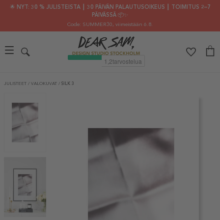
🌟 NYT: 30 % JULISTEISTA ┃ 30 PÄIVÄN PALAUTUSOIKEUS ┃ TOIMITUS 2–7
PÄIVÄSSÄ 📦✨
Code: SUMMER30
, viimeistään 6.8.
JULISTEET
/
VALOKUVAT
/
SILK 3