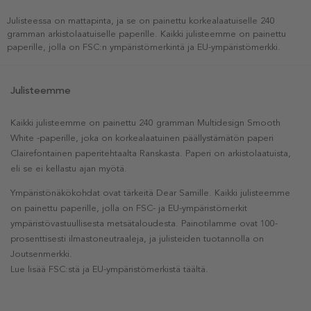
Julisteessa on mattapinta, ja se on painettu korkealaatuiselle 240
gramman arkistolaatuiselle paperille. Kaikki julisteemme on painettu
paperille, jolla on FSC:n ympäristömerkintä ja EU-ympäristömerkki.
Julisteemme
Kaikki julisteemme on painettu 240 gramman Multidesign Smooth
White -paperille, joka on korkealaatuinen päällystämätön paperi
Clairefontainen paperitehtaalta Ranskasta. Paperi on arkistolaatuista,
eli se ei kellastu ajan myötä.
Ympäristönäkökohdat ovat tärkeitä Dear Samille. Kaikki julisteemme
on painettu paperille, jolla on FSC- ja EU-ympäristömerkit
ympäristövastuullisesta metsätaloudesta. Painotilamme ovat 100-
prosenttisesti ilmastoneutraaleja, ja julisteiden tuotannolla on
Joutsenmerkki.
Lue lisää FSC:stä ja EU-ympäristömerkistä täältä.