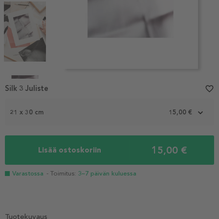
Item
1
Silk 3 Juliste
favorite_border
of
4
21 x 30 cm
15,00 €
15,00 €
Lisää ostoskoriin
Varastossa
- Toimitus:
3–7 päivän kuluessa
Tuotekuvaus