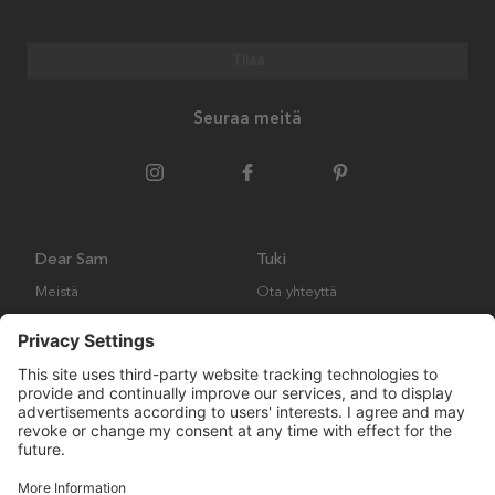
Tilaa
Seuraa meitä
Dear Sam
Tuki
Meistä
Ota yhteyttä
Ympäristökäytäntö
Kysymyksiä ja vastauksia
Yleiset ehdot
Palautukset ja vaatimukset