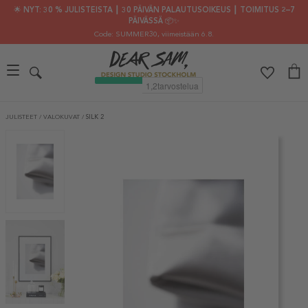
🌟 NYT: 30 % JULISTEISTA ┃ 30 PÄIVÄN PALAUTUSOIKEUS ┃ TOIMITUS 2–7
PÄIVÄSSÄ 📦✨
Code: SUMMER30
, viimeistään 6.8.
JULISTEET
/
VALOKUVAT
/
SILK 2