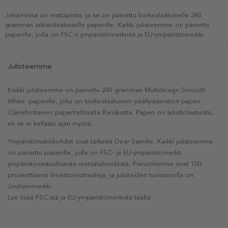
Julisteessa on mattapinta, ja se on painettu korkealaatuiselle 240
gramman arkistolaatuiselle paperille. Kaikki julisteemme on painettu
paperille, jolla on FSC:n ympäristömerkintä ja EU-ympäristömerkki.
Julisteemme
Kaikki julisteemme on painettu 240 gramman Multidesign Smooth
White -paperille, joka on korkealaatuinen päällystämätön paperi
Clairefontainen paperitehtaalta Ranskasta. Paperi on arkistolaatuista,
eli se ei kellastu ajan myötä.
Ympäristönäkökohdat ovat tärkeitä Dear Samille. Kaikki julisteemme
on painettu paperille, jolla on FSC- ja EU-ympäristömerkit
ympäristövastuullisesta metsätaloudesta. Painotilamme ovat 100-
prosenttisesti ilmastoneutraaleja, ja julisteiden tuotannolla on
Joutsenmerkki.
Lue lisää FSC:stä ja EU-ympäristömerkistä täältä.