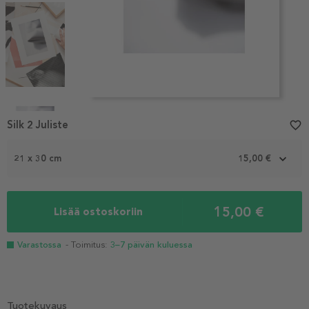
Item
1
Silk 2 Juliste
favorite_border
of
4
21 x 30 cm
15,00 €
15,00 €
Lisää ostoskoriin
Varastossa
- Toimitus:
3–7 päivän kuluessa
Tuotekuvaus