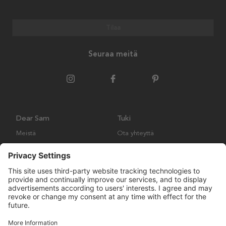
Tilaa
Seuraa meitä
Dear Sam
Tuki
Meistä
Ota yhteyttä
Ympäristökäytäntö
Kysymyksiä ja vastauksia
Yleiset ehdot
Palautukset ja vaatimukset