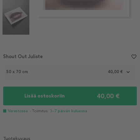
Item
Shout Out Juliste
favorite_border
1
of
50 x 70 cm
40,00 €
3
40,00 €
Lisää ostoskoriin
Varastossa
- Toimitus:
3–7 päivän kuluessa
Tuotekuvaus