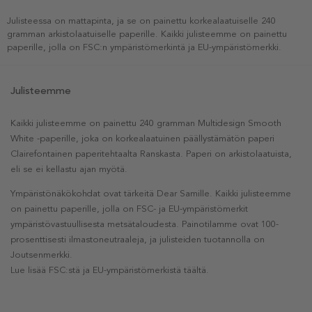
Julisteessa on mattapinta, ja se on painettu korkealaatuiselle 240
gramman arkistolaatuiselle paperille. Kaikki julisteemme on painettu
paperille, jolla on FSC:n ympäristömerkintä ja EU-ympäristömerkki.
Julisteemme
Kaikki julisteemme on painettu 240 gramman Multidesign Smooth
White -paperille, joka on korkealaatuinen päällystämätön paperi
Clairefontainen paperitehtaalta Ranskasta. Paperi on arkistolaatuista,
eli se ei kellastu ajan myötä.
Ympäristönäkökohdat ovat tärkeitä Dear Samille. Kaikki julisteemme
on painettu paperille, jolla on FSC- ja EU-ympäristömerkit
ympäristövastuullisesta metsätaloudesta. Painotilamme ovat 100-
prosenttisesti ilmastoneutraaleja, ja julisteiden tuotannolla on
Joutsenmerkki.
Lue lisää FSC:stä ja EU-ympäristömerkistä täältä.