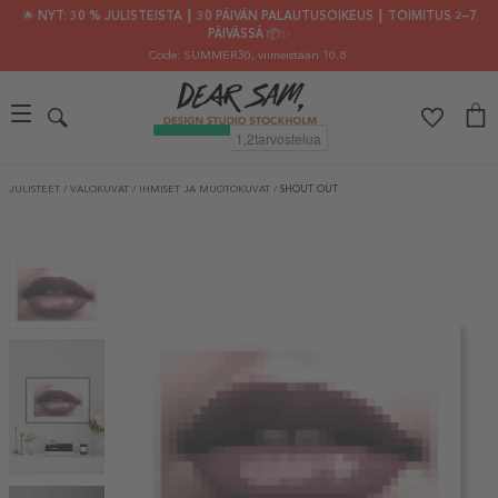
🌟 NYT: 30 % JULISTEISTA ┃ 30 PÄIVÄN PALAUTUSOIKEUS ┃ TOIMITUS 2–7
PÄIVÄSSÄ 📦✨
Code: SUMMER30
, viimeistään 10.8.
JULISTEET
/
VALOKUVAT
/
IHMISET JA MUOTOKUVAT
/
SHOUT OUT