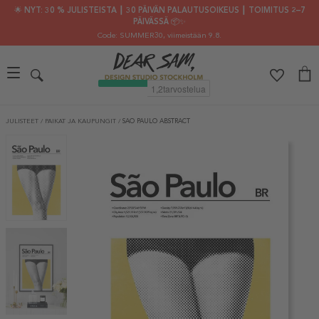
🌟 NYT: 30 % JULISTEISTA ┃ 30 PÄIVÄN PALAUTUSOIKEUS ┃ TOIMITUS 2–7
PÄIVÄSSÄ 📦✨
Code: SUMMER30
, viimeistään 9.8.
JULISTEET
/
PAIKAT JA KAUPUNGIT
/
SAO PAULO ABSTRACT