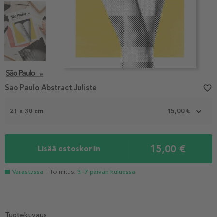
Item
1
Sao Paulo Abstract Juliste
favorite_border
of
4
21 x 30 cm
15,00 €
15,00 €
Lisää ostoskoriin
Varastossa
- Toimitus:
3–7 päivän kuluessa
Tuotekuvaus