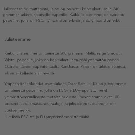
Julisteessa on mattapinta, ja se on painettu korkealaatuiselle 240
gramman arkistolaatuiselle paperille. Kaikki julisteemme on painettu
paperille, jolla on FSC:n ympäristömerkintä ja EU-ympäristömerkki.
Julisteemme
Kaikki julisteemme on painettu 240 gramman Multidesign Smooth
White -paperille, joka on korkealaatuinen päällystämätön paperi
Clairefontainen paperitehtaalta Ranskasta. Paperi on arkistolaatuista,
eli se ei kellastu ajan myötä.
Ympäristönäkökohdat ovat tärkeitä Dear Samille. Kaikki julisteemme
on painettu paperille, jolla on FSC- ja EU-ympäristömerkit
ympäristövastuullisesta metsätaloudesta. Painotilamme ovat 100-
prosenttisesti ilmastoneutraaleja, ja julisteiden tuotannolla on
Joutsenmerkki.
Lue lisää FSC:stä ja EU-ympäristömerkistä täältä.