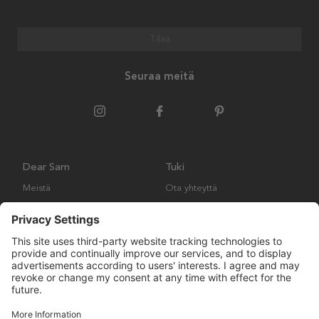
Tilaa
Seuraa meitä
Dear Sam
Tuki
Meistä
Ota yhteyttä
Ympäristökäytäntö
Kysymyksiä ja vastauksia
Yleiset ehdot
Palautukset ja vaatimukset