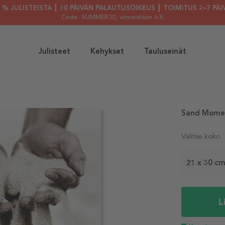
30 % JULISTEISTA ┃ 30 PÄIVÄN PALAUTUSOIKEUS ┃ TOIMITUS 2–7 PÄI
Code: SUMMER30
, viimeistään 6.8.
Julisteet
Kehykset
Tauluseinät
Sand Momen
Valitse koko
21 x 30 c
L