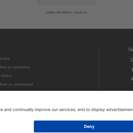
SAND MOMENT JULISTE
S
teyttä
siä ja vastauksia
t ehdot
kset ja vaatimukset