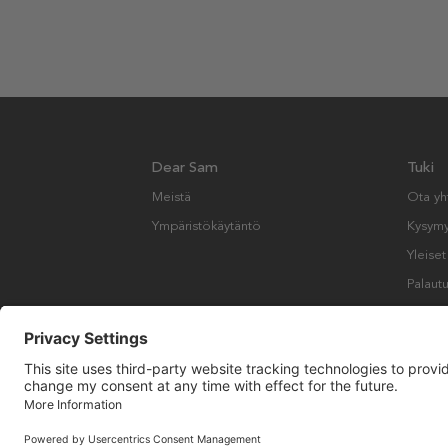
Dear Sam
Tuki
Meistä
Ota yh
Ympäristökäytäntö
Kysymyk
Yleise
Palautu
Copyright © Many Brands AB 2023. Kaikki oikeudet pidätetään.