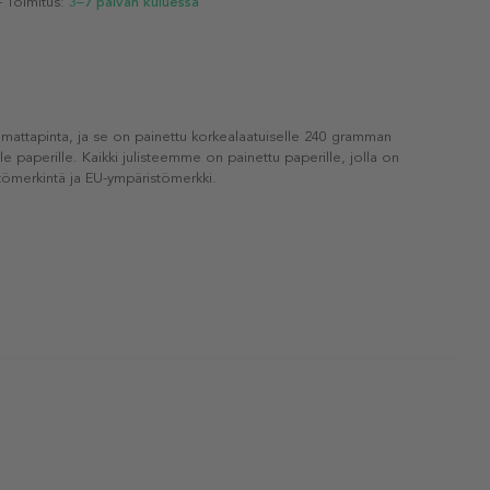
- Toimitus:
3–7 päivän kuluessa
 mattapinta, ja se on painettu korkealaatuiselle 240 gramman
lle paperille. Kaikki julisteemme on painettu paperille, jolla on
ömerkintä ja EU-ympäristömerkki.