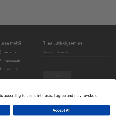
euraa meitä
Tilaa uutiskirjeemme
Instagram
Sähköpostiosoite
Facebook
Pinterest
Tilaa