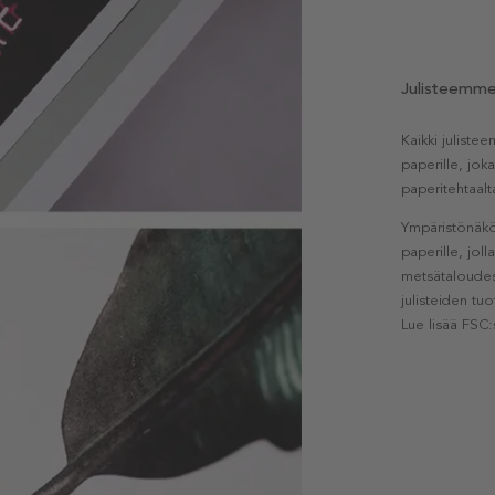
Julisteemm
Kaikki julist
paperille, jok
paperitehtaalt
Ympäristönäkö
paperille, jol
metsätaloudest
julisteiden tu
Lue lisää FSC: