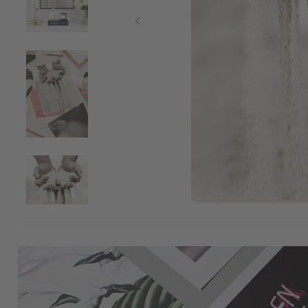
Item
1
of
4