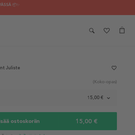
VÄSSÄ 📦✨
t Juliste
favorite_border
(Koko-opas)
m
15,00 €
15,00 €
isää ostoskoriin