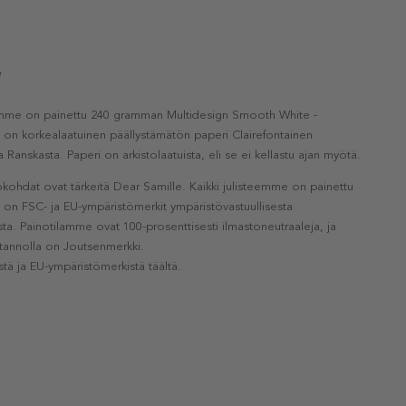
e
eemme on painettu 240 gramman Multidesign Smooth White -
a on korkealaatuinen päällystämätön paperi Clairefontainen
a Ranskasta. Paperi on arkistolaatuista, eli se ei kellastu ajan myötä.
kohdat ovat tärkeitä Dear Samille. Kaikki julisteemme on painettu
la on FSC- ja EU-ympäristömerkit ympäristövastuullisesta
a. Painotilamme ovat 100-prosenttisesti ilmastoneutraaleja, ja
otannolla on Joutsenmerkki.
stä ja EU-ympäristömerkistä täältä.