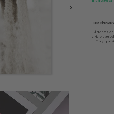
Varastossa
Tuotekuvaus
Julisteessa on
arkistolaatuise
FSC:n ympärist