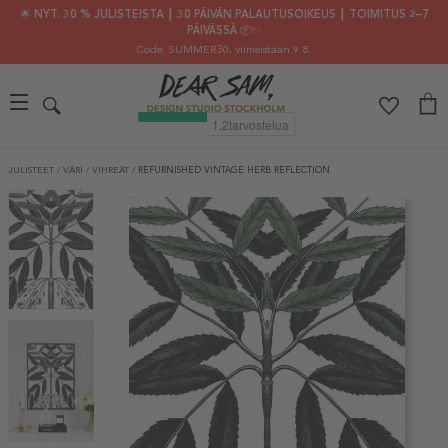
🌟 NYT: 30 % JULISTEISTA ┃ 30 PÄIVÄN PALAUTUSOIKEUS ┃ TOIMITUS 2–7
PÄIVÄSSÄ 📦✨
Code: SUMMER30
, viimeistään 9.8.
JULISTEET
/
VÄRI
/
VIHREÄT
/
REFURNISHED VINTAGE HERB REFLECTION