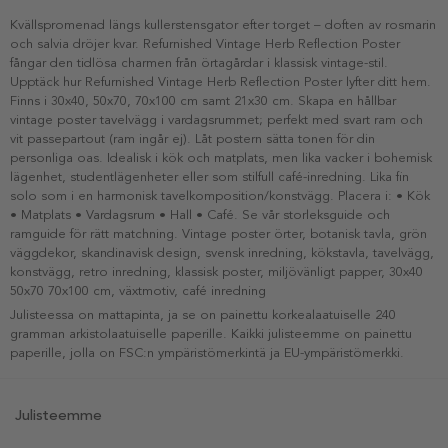
Kvällspromenad längs kullerstensgator efter torget – doften av rosmarin
och salvia dröjer kvar. Refurnished Vintage Herb Reflection Poster
fångar den tidlösa charmen från örtagårdar i klassisk vintage-stil.
Upptäck hur Refurnished Vintage Herb Reflection Poster lyfter ditt hem.
Finns i 30x40, 50x70, 70x100 cm samt 21x30 cm. Skapa en hållbar
vintage poster tavelvägg i vardagsrummet; perfekt med svart ram och
vit passepartout (ram ingår ej). Låt postern sätta tonen för din
personliga oas. Idealisk i kök och matplats, men lika vacker i bohemisk
lägenhet, studentlägenheter eller som stilfull café-inredning. Lika fin
solo som i en harmonisk tavelkomposition/konstvägg. Placera i: • Kök
• Matplats • Vardagsrum • Hall • Café. Se vår storleksguide och
ramguide för rätt matchning. Vintage poster örter, botanisk tavla, grön
väggdekor, skandinavisk design, svensk inredning, kökstavla, tavelvägg,
konstvägg, retro inredning, klassisk poster, miljövänligt papper, 30x40
50x70 70x100 cm, växtmotiv, café inredning
Julisteessa on mattapinta, ja se on painettu korkealaatuiselle 240
gramman arkistolaatuiselle paperille. Kaikki julisteemme on painettu
paperille, jolla on FSC:n ympäristömerkintä ja EU-ympäristömerkki.
Julisteemme