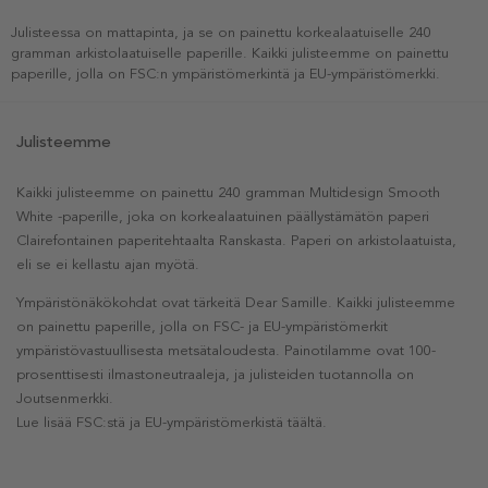
Julisteessa on mattapinta, ja se on painettu korkealaatuiselle 240
gramman arkistolaatuiselle paperille. Kaikki julisteemme on painettu
paperille, jolla on FSC:n ympäristömerkintä ja EU-ympäristömerkki.
Julisteemme
Kaikki julisteemme on painettu 240 gramman Multidesign Smooth
White -paperille, joka on korkealaatuinen päällystämätön paperi
Clairefontainen paperitehtaalta Ranskasta. Paperi on arkistolaatuista,
eli se ei kellastu ajan myötä.
Ympäristönäkökohdat ovat tärkeitä Dear Samille. Kaikki julisteemme
on painettu paperille, jolla on FSC- ja EU-ympäristömerkit
ympäristövastuullisesta metsätaloudesta. Painotilamme ovat 100-
prosenttisesti ilmastoneutraaleja, ja julisteiden tuotannolla on
Joutsenmerkki.
Lue lisää FSC:stä ja EU-ympäristömerkistä täältä.