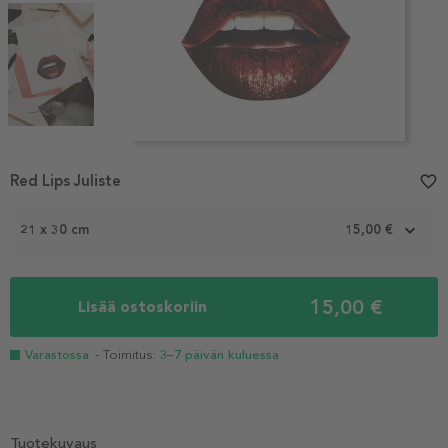
Item
1
Red Lips Juliste
favorite_border
of
4
21 x 30 cm
15,00 €
15,00 €
Lisää ostoskoriin
Varastossa
- Toimitus:
3–7 päivän kuluessa
Tuotekuvaus