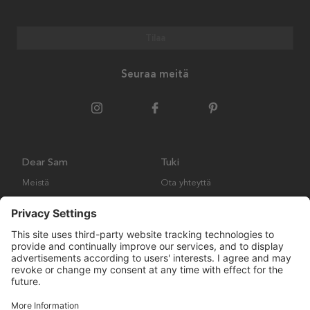
Tilaa
Seuraa meitä
Dear Sam
Tuki
Meistä
Ota yhteyttä
Ympäristökäytäntö
Kysymyksiä ja vastauksia
Yleiset ehdot
Palautukset ja vaatimukset