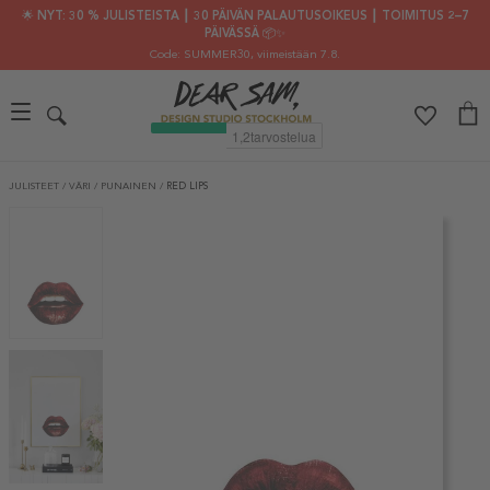
🌟 NYT: 30 % JULISTEISTA ┃ 30 PÄIVÄN PALAUTUSOIKEUS ┃ TOIMITUS 2–7
PÄIVÄSSÄ 📦✨
Code: SUMMER30
, viimeistään 7.8.
JULISTEET
/
VÄRI
/
PUNAINEN
/
RED LIPS