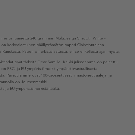
e
eemme on painettu 240 gramman Multidesign Smooth White -
a on korkealaatuinen päällystämätön paperi Clairefontainen
a Ranskasta. Paperi on arkistolaatuista, eli se ei kellastu ajan myötä.
kohdat ovat tärkeitä Dear Samille. Kaikki julisteemme on painettu
la on FSC- ja EU-ympäristömerkit ympäristövastuullisesta
a. Painotilamme ovat 100-prosenttisesti ilmastoneutraaleja, ja
otannolla on Joutsenmerkki.
stä ja EU-ympäristömerkistä täältä.