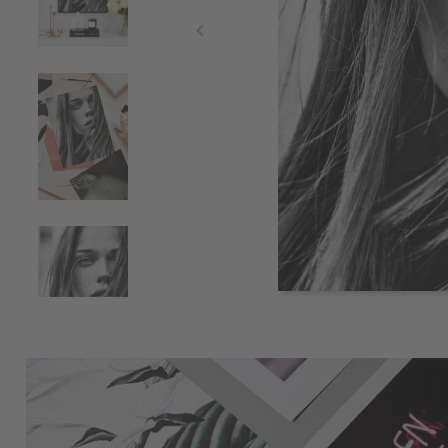
Item
1
of
4