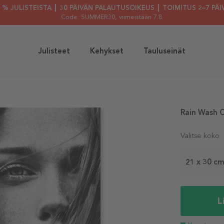
30 % JULISTEISTA ┃ 30 PÄIVÄN PALAUTUSOIKEUS ┃ TOIMITUS 2–7 PÄI
Code: SUMMER30
, viimeistään 7.8.
Julisteet
Kehykset
Tauluseinät
Rain Wash O
Valitse koko
21 x 30 c
L