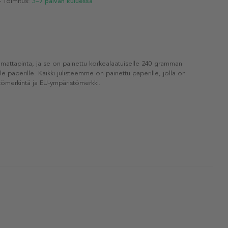
- Toimitus:
3–7 päivän kuluessa
 mattapinta, ja se on painettu korkealaatuiselle 240 gramman
lle paperille. Kaikki julisteemme on painettu paperille, jolla on
ömerkintä ja EU-ympäristömerkki.