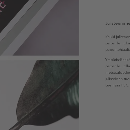
Julisteemm
Kaikki julist
paperille, jok
paperitehtaalt
Ympäristönäkö
paperille, jol
metsätaloudest
julisteiden tu
Lue lisää FSC: