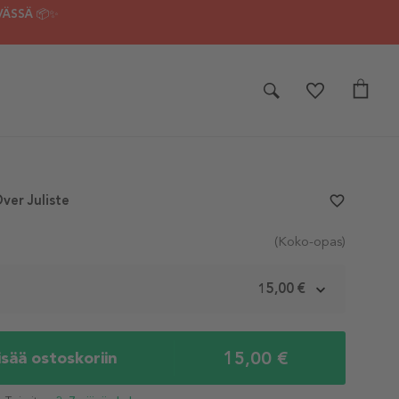
VÄSSÄ 📦✨
ver Juliste
favorite_border
(Koko-opas)
m
15,00 €
15,00 €
isää ostoskoriin