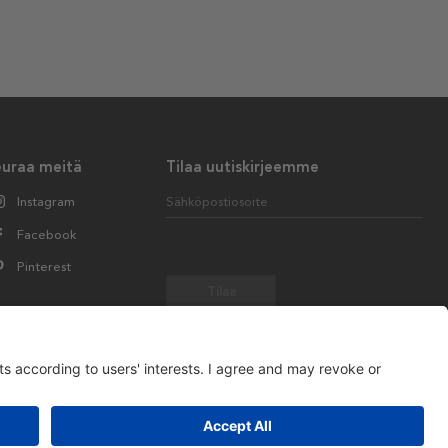
euraa meitä
Tilaa uutiskirjeemme
Instagram
Sähköpostiosoite
Facebook
Pinterest
Tilaa