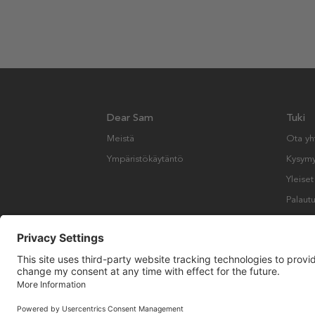
Dear Sam
Tuki
Meistä
Ota yh
Ympäristökäytäntö
Kysymyk
Yleise
Palautu
Copyright © Many Brands AB 2023. Kaikki oikeudet pidätetään.