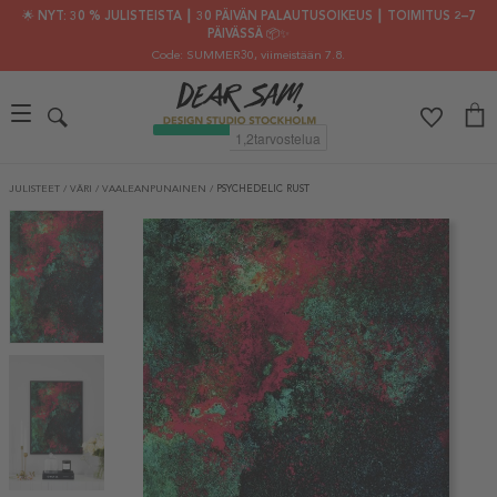
🌟 NYT: 30 % JULISTEISTA ┃ 30 PÄIVÄN PALAUTUSOIKEUS ┃ TOIMITUS 2–7
PÄIVÄSSÄ 📦✨
Code: SUMMER30
, viimeistään 7.8.
JULISTEET
/
VÄRI
/
VAALEANPUNAINEN
/
PSYCHEDELIC RUST