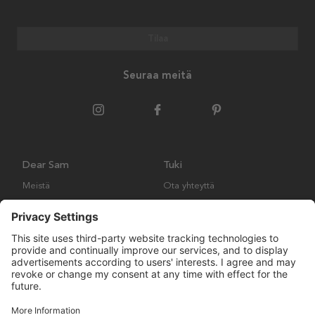
Tilaa
Seuraa meitä
Dear Sam
Tuki
Meistä
Ota yhteyttä
Ympäristökäytäntö
Kysymyksiä ja vastauksia
Yleiset ehdot
Palautukset ja vaatimukset