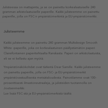
Julisteessa on mattapinta, ja se on painettu korkealaatuiselle 240
gramman arkistolaatuiselle paperille. Kaikki julisteemme on painettu
paperille, jolla on FSC:n ympäristömerkintä ja EU-ympäristömerkki.
Julisteemme
Kaikki julisteemme on painettu 240 gramman Multidesign Smooth
White -paperille, joka on korkealaatuinen päällystämätön paperi
Clairefontainen paperitehtaalta Ranskasta. Paperi on arkistolaatuista,
eli se ei kellastu ajan myötä.
Ympäristönäkökohdat ovat tärkeitä Dear Samille. Kaikki julisteemme
on painettu paperille, jolla on FSC- ja EU-ympäristömerkit
ympäristövastuullisesta metsätaloudesta. Painotilamme ovat 100-
prosenttisesti ilmastoneutraaleja, ja julisteiden tuotannolla on
Joutsenmerkki.
Lue lisää FSC:stä ja EU-ympäristömerkistä täältä.