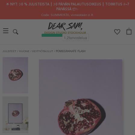
🌟 NYT: 30 % JULISTEISTA ┃ 30 PÄIVÄN PALAUTUSOIKEUS ┃ TOIMITUS 2–7
PÄIVÄSSÄ 📦✨
Code: SUMMER30
, viimeistään 6.8.
JULISTEET
/
HUONE
/
KEITTIÖTAULUT
/
POMEGRANATE FLASH