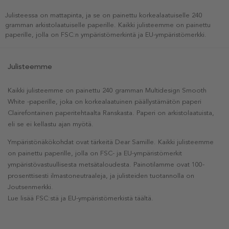
Julisteessa on mattapinta, ja se on painettu korkealaatuiselle 240
gramman arkistolaatuiselle paperille. Kaikki julisteemme on painettu
paperille, jolla on FSC:n ympäristömerkintä ja EU-ympäristömerkki.
Julisteemme
Kaikki julisteemme on painettu 240 gramman Multidesign Smooth
White -paperille, joka on korkealaatuinen päällystämätön paperi
Clairefontainen paperitehtaalta Ranskasta. Paperi on arkistolaatuista,
eli se ei kellastu ajan myötä.
Ympäristönäkökohdat ovat tärkeitä Dear Samille. Kaikki julisteemme
on painettu paperille, jolla on FSC- ja EU-ympäristömerkit
ympäristövastuullisesta metsätaloudesta. Painotilamme ovat 100-
prosenttisesti ilmastoneutraaleja, ja julisteiden tuotannolla on
Joutsenmerkki.
Lue lisää FSC:stä ja EU-ympäristömerkistä täältä.