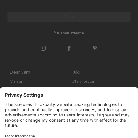
Tilaa
Seuraa meitä
Dear Sam
Tuki
Meistä
Ota yhteyttä
Ympäristökäytäntö
Kysymyksiä ja vastauksia
Yleiset ehdot
Palautukset ja vaatimukset