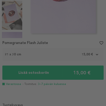
Item
1
Pomegranate Flash Juliste
favorite_border
of
4
21 x 30 cm
15,00 €
15,00 €
Lisää ostoskoriin
Varastossa
- Toimitus:
3–7 päivän kuluessa
Tuotekuvaus