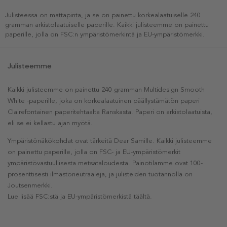
Julisteessa on mattapinta, ja se on painettu korkealaatuiselle 240
gramman arkistolaatuiselle paperille. Kaikki julisteemme on painettu
paperille, jolla on FSC:n ympäristömerkintä ja EU-ympäristömerkki.
Julisteemme
Kaikki julisteemme on painettu 240 gramman Multidesign Smooth
White -paperille, joka on korkealaatuinen päällystämätön paperi
Clairefontainen paperitehtaalta Ranskasta. Paperi on arkistolaatuista,
eli se ei kellastu ajan myötä.
Ympäristönäkökohdat ovat tärkeitä Dear Samille. Kaikki julisteemme
on painettu paperille, jolla on FSC- ja EU-ympäristömerkit
ympäristövastuullisesta metsätaloudesta. Painotilamme ovat 100-
prosenttisesti ilmastoneutraaleja, ja julisteiden tuotannolla on
Joutsenmerkki.
Lue lisää FSC:stä ja EU-ympäristömerkistä täältä.