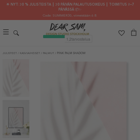
🌟 NYT: 30 % JULISTEISTA ┃ 30 PÄIVÄN PALAUTUSOIKEUS ┃ TOIMITUS 2–7
PÄIVÄSSÄ 📦✨
Code: SUMMER30
, viimeistään 6.8.
JULISTEET
/
KASVIAIHEISET
/
PALMUT
/
PINK PALM SHADOW