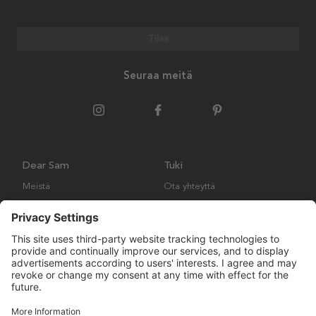
Tilaa
Seuraa meitä
Dear Sam
Tuki
Meistä
Ota yhteyttä
Ympäristökäytäntö
Kysymyksiä ja vastauksia
Yleiset ehdot
Palautukset ja vaatimukset