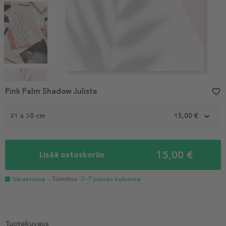
Item
1
Pink Palm Shadow Juliste
favorite_border
of
5
21 x 30 cm
15,00 €
15,00 €
Lisää ostoskoriin
Varastossa
- Toimitus:
3–7 päivän kuluessa
Tuotekuvaus