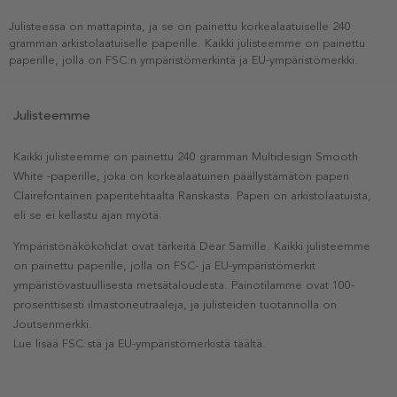
Julisteessa on mattapinta, ja se on painettu korkealaatuiselle 240
gramman arkistolaatuiselle paperille. Kaikki julisteemme on painettu
paperille, jolla on FSC:n ympäristömerkintä ja EU-ympäristömerkki.
Julisteemme
Kaikki julisteemme on painettu 240 gramman Multidesign Smooth
White -paperille, joka on korkealaatuinen päällystämätön paperi
Clairefontainen paperitehtaalta Ranskasta. Paperi on arkistolaatuista,
eli se ei kellastu ajan myötä.
Ympäristönäkökohdat ovat tärkeitä Dear Samille. Kaikki julisteemme
on painettu paperille, jolla on FSC- ja EU-ympäristömerkit
ympäristövastuullisesta metsätaloudesta. Painotilamme ovat 100-
prosenttisesti ilmastoneutraaleja, ja julisteiden tuotannolla on
Joutsenmerkki.
Lue lisää FSC:stä ja EU-ympäristömerkistä täältä.