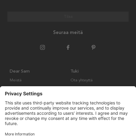
Tilaa
Seuraa meitä
Dear Sam
Tuki
Meistä
Ota yhteyttä
Ympäristökäytäntö
Kysymyksiä ja vastauksia
Yleiset ehdot
Palautukset ja vaatimukset