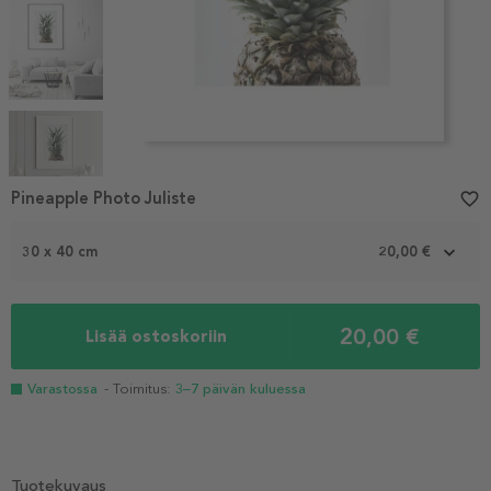
Item
1
Pineapple Photo Juliste
favorite_border
of
5
30 x 40 cm
20,00 €
20,00 €
Lisää ostoskoriin
Varastossa
- Toimitus:
3–7 päivän kuluessa
Tuotekuvaus