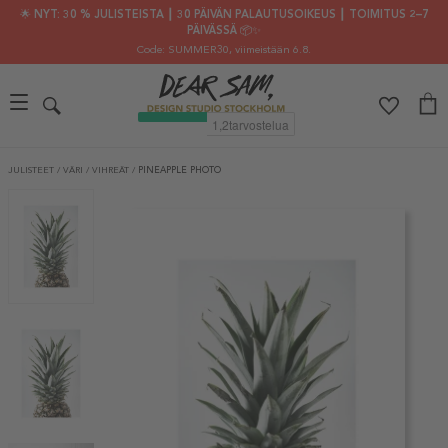
🌟 NYT: 30 % JULISTEISTA ┃ 30 PÄIVÄN PALAUTUSOIKEUS ┃ TOIMITUS 2–7
PÄIVÄSSÄ 📦✨
Code: SUMMER30
, viimeistään 6.8.
JULISTEET
/
VÄRI
/
VIHREÄT
/
PINEAPPLE PHOTO