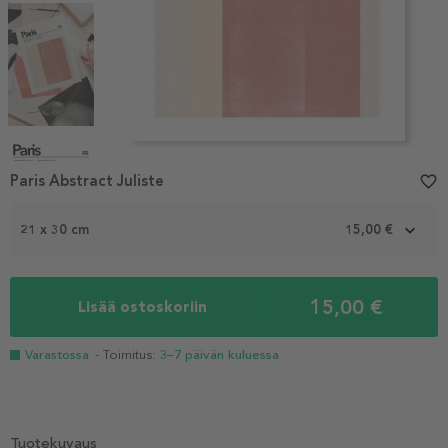
Item
1
Paris Abstract Juliste
favorite_border
of
4
21 x 30 cm
15,00 €
15,00 €
Lisää ostoskoriin
Varastossa
- Toimitus:
3–7 päivän kuluessa
Tuotekuvaus