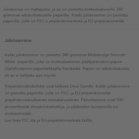
Julisteessa on mattapinta, ja se on painettu korkealaatuiselle 240
gramman arkistolaatuiselle paperille. Kaikki julisteemme on painettu
paperille, jolla on FSC:n ympäristömerkintä ja EU-ympäristömerkki.
Julisteemme
Kaikki julisteemme on painettu 240 gramman Multidesign Smooth
White -paperille, joka on korkealaatuinen päällystämätön paperi
Clairefontainen paperitehtaalta Ranskasta. Paperi on arkistolaatuista,
eli se ei kellastu ajan myötä.
Ympäristönäkökohdat ovat tärkeitä Dear Samille. Kaikki julisteemme
on painettu paperille, jolla on FSC- ja EU-ympäristömerkit
ympäristövastuullisesta metsätaloudesta. Painotilamme ovat 100-
prosenttisesti ilmastoneutraaleja, ja julisteiden tuotannolla on
Joutsenmerkki.
Lue lisää FSC:stä ja EU-ympäristömerkistä täältä.