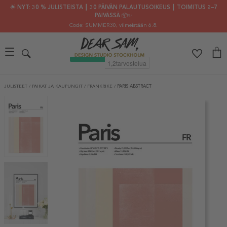
🌟 NYT: 30 % JULISTEISTA ┃ 30 PÄIVÄN PALAUTUSOIKEUS ┃ TOIMITUS 2–7
PÄIVÄSSÄ 📦✨
Code: SUMMER30
, viimeistään 6.8.
JULISTEET
/
PAIKAT JA KAUPUNGIT
/
FRANKRIKE
/
PARIS ABSTRACT