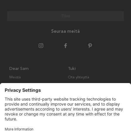
Tilaa
Seuraa meitä
Dear Sam
Tuki
Meistä
Ota yhteyttä
Ympäristökäytäntö
Kysymyksiä ja vastauksia
Yleiset ehdot
Palautukset ja vaatimukset