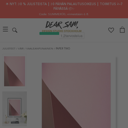
🌟 NYT: 30 % JULISTEISTA ┃ 30 PÄIVÄN PALAUTUSOIKEUS ┃ TOIMITUS 2–7
PÄIVÄSSÄ 📦✨
Code: SUMMER30
, viimeistään 6.8.
JULISTEET
/
VÄRI
/
VAALEANPUNAINEN
/
PAPER TWO