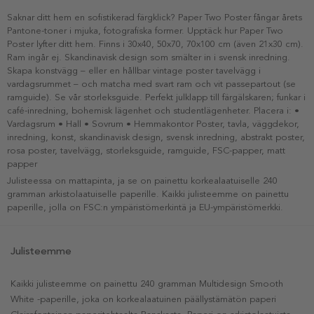
Saknar ditt hem en sofistikerad färgklick? Paper Two Poster fångar årets
Pantone-toner i mjuka, fotografiska former. Upptäck hur Paper Two
Poster lyfter ditt hem. Finns i 30x40, 50x70, 70x100 cm (även 21x30 cm).
Ram ingår ej. Skandinavisk design som smälter in i svensk inredning.
Skapa konstvägg – eller en hållbar vintage poster tavelvägg i
vardagsrummet – och matcha med svart ram och vit passepartout (se
ramguide). Se vår storleksguide. Perfekt julklapp till färgälskaren; funkar i
café-inredning, bohemisk lägenhet och studentlägenheter. Placera i: •
Vardagsrum • Hall • Sovrum • Hemmakontor Poster, tavla, väggdekor,
inredning, konst, skandinavisk design, svensk inredning, abstrakt poster,
rosa poster, tavelvägg, storleksguide, ramguide, FSC-papper, matt
papper
Julisteessa on mattapinta, ja se on painettu korkealaatuiselle 240
gramman arkistolaatuiselle paperille. Kaikki julisteemme on painettu
paperille, jolla on FSC:n ympäristömerkintä ja EU-ympäristömerkki.
Julisteemme
Kaikki julisteemme on painettu 240 gramman Multidesign Smooth
White -paperille, joka on korkealaatuinen päällystämätön paperi