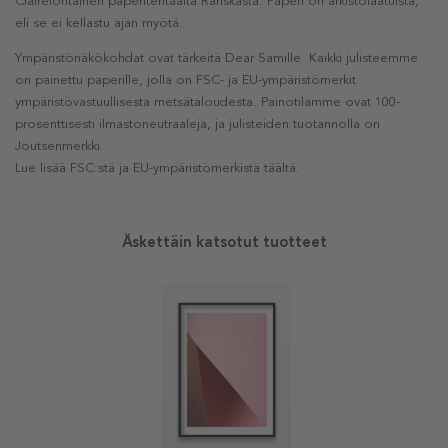
Clairefontainen paperitehtaalta Ranskasta. Paperi on arkistolaatuista,
eli se ei kellastu ajan myötä.
Ympäristönäkökohdat ovat tärkeitä Dear Samille. Kaikki julisteemme
on painettu paperille, jolla on FSC- ja EU-ympäristömerkit
ympäristövastuullisesta metsätaloudesta. Painotilamme ovat 100-
prosenttisesti ilmastoneutraaleja, ja julisteiden tuotannolla on
Joutsenmerkki.
Lue lisää FSC:stä ja EU-ympäristömerkistä täältä.
Äskettäin katsotut tuotteet