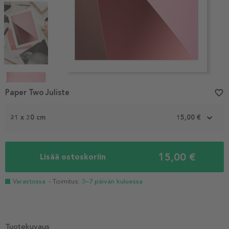
Item
1
Paper Two Juliste
favorite_border
of
4
21 x 30 cm
15,00 €
15,00 €
Lisää ostoskoriin
Varastossa
- Toimitus:
3–7 päivän kuluessa
Tuotekuvaus