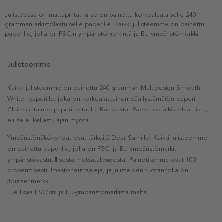
Julisteessa on mattapinta, ja se on painettu korkealaatuiselle 240
gramman arkistolaatuiselle paperille. Kaikki julisteemme on painettu
paperille, jolla on FSC:n ympäristömerkintä ja EU-ympäristömerkki.
Julisteemme
Kaikki julisteemme on painettu 240 gramman Multidesign Smooth
White -paperille, joka on korkealaatuinen päällystämätön paperi
Clairefontainen paperitehtaalta Ranskasta. Paperi on arkistolaatuista,
eli se ei kellastu ajan myötä.
Ympäristönäkökohdat ovat tärkeitä Dear Samille. Kaikki julisteemme
on painettu paperille, jolla on FSC- ja EU-ympäristömerkit
ympäristövastuullisesta metsätaloudesta. Painotilamme ovat 100-
prosenttisesti ilmastoneutraaleja, ja julisteiden tuotannolla on
Joutsenmerkki.
Lue lisää FSC:stä ja EU-ympäristömerkistä täältä.