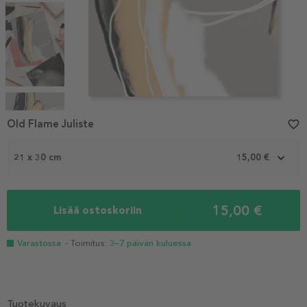
Item
1
Old Flame Juliste
favorite_border
of
4
21 x 30 cm
15,00 €
15,00 €
Lisää ostoskoriin
Varastossa
- Toimitus:
3–7 päivän kuluessa
Tuotekuvaus