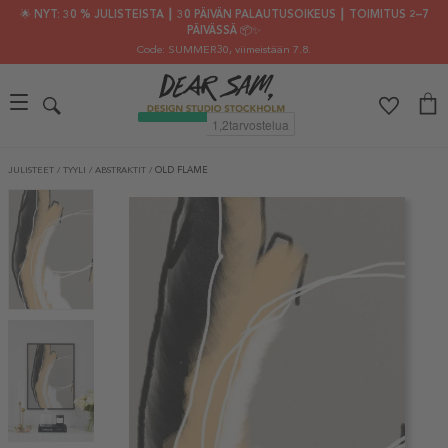
🌟 NYT: 30 % JULISTEISTA ┃ 30 PÄIVÄN PALAUTUSOIKEUS ┃ TOIMITUS 2–7
PÄIVÄSSÄ 📦✨
Code: SUMMER30
, viimeistään 7.8.
JULISTEET
/
TYYLI
/
ABSTRAKTIT
/
OLD FLAME