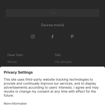
Tilaa
Seuraa meitä
Dear Sam
Tuki
Meistä
Ota yhteyttä
Ympäristökäytäntö
Kysymyksiä ja vastauksia
Yleiset ehdot
Palautukset ja vaatimukset