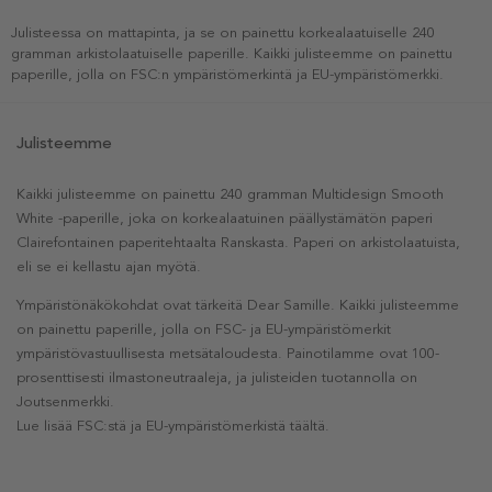
Julisteessa on mattapinta, ja se on painettu korkealaatuiselle 240
gramman arkistolaatuiselle paperille. Kaikki julisteemme on painettu
paperille, jolla on FSC:n ympäristömerkintä ja EU-ympäristömerkki.
Julisteemme
Kaikki julisteemme on painettu 240 gramman Multidesign Smooth
White -paperille, joka on korkealaatuinen päällystämätön paperi
Clairefontainen paperitehtaalta Ranskasta. Paperi on arkistolaatuista,
eli se ei kellastu ajan myötä.
Ympäristönäkökohdat ovat tärkeitä Dear Samille. Kaikki julisteemme
on painettu paperille, jolla on FSC- ja EU-ympäristömerkit
ympäristövastuullisesta metsätaloudesta. Painotilamme ovat 100-
prosenttisesti ilmastoneutraaleja, ja julisteiden tuotannolla on
Joutsenmerkki.
Lue lisää FSC:stä ja EU-ympäristömerkistä täältä.