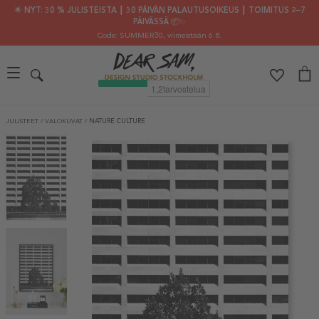
🌟 NYT: 30 % JULISTEISTA ┃ 30 PÄIVÄN PALAUTUSOIKEUS ┃ TOIMITUS 2–7
PÄIVÄSSÄ 📦✨
Code: SUMMER30
, viimeistään 6.8.
JULISTEET
/
VALOKUVAT
/
NATURE CULTURE