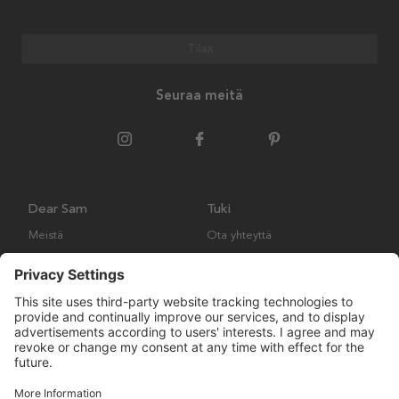
Tilaa
Seuraa meitä
Dear Sam
Tuki
Meistä
Ota yhteyttä
Ympäristökäytäntö
Kysymyksiä ja vastauksia
Yleiset ehdot
Palautukset ja vaatimukset